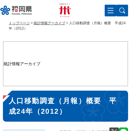
ペ
メ
ー
ニ
ジ
ュ
の
ー
トップページ
>
統計情報アーカイブ
>
人口移動調査（月報）概要 平成24
先
を
年（2012）
頭
飛
で
ば
す
し
。
て
本
統計情報アーカイブ
文
へ
本
人口移動調査（月報）概要 平
文
成24年（2012）