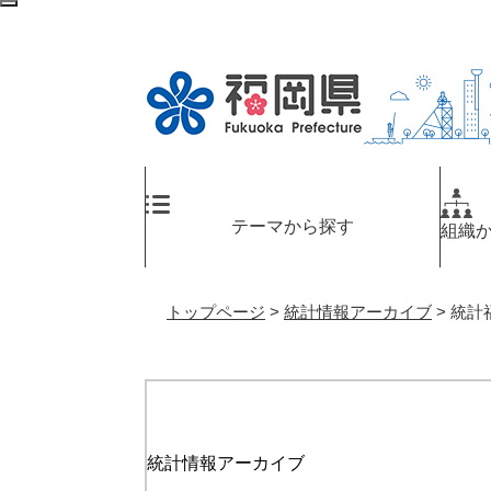
ペ
メ
検
ー
ニ
索
ジ
ュ
エ
の
ー
リ
先
を
ア
頭
飛
へ
で
ば
す
し
。
て
テーマから探す
組織
本
文
へ
トップページ
>
統計情報アーカイブ
>
統計
統計情報アーカイブ