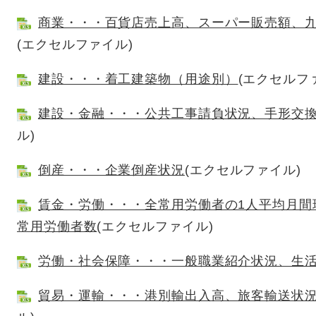
商業・・・百貨店売上高、スーパー販売額、
(エクセルファイル)
建設・・・着工建築物（用途別）
(エクセルフ
建設・金融・・・公共工事請負状況、手形交
ル)
倒産・・・企業倒産状況
(エクセルファイル)
賃金・労働・・・全常用労働者の1人平均月間
常用労働者数
(エクセルファイル)
労働・社会保障・・・一般職業紹介状況、生
貿易・運輸・・・港別輸出入高、旅客輸送状