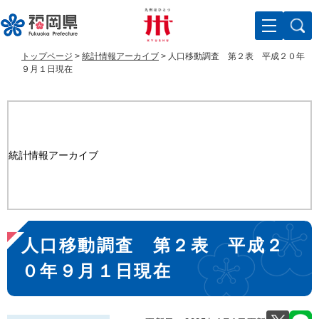
ペ
メ
ー
ニ
ジ
ュ
の
ー
トップページ
>
統計情報アーカイブ
>
人口移動調査 第２表 平成２０年
先
を
９月１日現在
頭
飛
で
ば
す
し
。
て
本
統計情報アーカイブ
文
へ
本
人口移動調査 第２表 平成２
文
０年９月１日現在