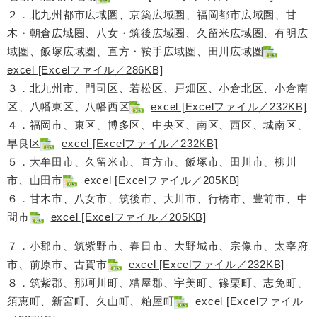
２．北九州都市広域圏、京築広域圏、福岡都市広域圏、甘
木・朝倉広域圏、八女・筑後広域圏、久留米広域圏、有明広
域圏、飯塚広域圏、直方・鞍手広域圏、田川広域圏
excel [Excelファイル／286KB]
３．北九州市、門司区、若松区、戸畑区、小倉北区、小倉南
区、八幡東区、八幡西区
excel [Excelファイル／232KB]
４．福岡市、東区、博多区、中央区、南区、西区、城南区、
早良区
excel [Excelファイル／232KB]
５．大牟田市、久留米市、直方市、飯塚市、田川市、柳川
市、山田市
excel [Excelファイル／205KB]
６．甘木市、八女市、筑後市、大川市、行橋市、豊前市、中
間市
excel [Excelファイル／205KB]
７．小郡市、筑紫野市、春日市、大野城市、宗像市、太宰府
市、前原市、古賀市
excel [Excelファイル／232KB]
８．筑紫郡、那珂川町、糟屋郡、宇美町、篠栗町、志免町、
須恵町、新宮町、久山町、粕屋町
excel [Excelファイル