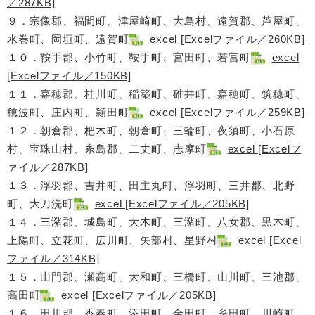
／287KB]
９．宗像郡、福間町、津屋崎町、大島村、遠賀郡、芦屋町、
水巻町、岡垣町、遠賀町
excel [Excelファイル／260KB]
１０．鞍手郡、小竹町、鞍手町、宮田町、若宮町
excel
[Excelファイル／150KB]
１１．嘉穂郡、桂川町、稲築町、碓井町、嘉穂町、筑穂町、
穂波町、庄内町、頴田町
excel [Excelファイル／259KB]
１２．朝倉郡、杷木町、朝倉町、三輪町、夜須町、小石原
村、宝珠山村、糸島郡、二丈町、志摩町
excel [Excelフ
ァイル／287KB]
１３．浮羽郡、吉井町、田主丸町、浮羽町、三井郡、北野
町、大刀洗町
excel [Excelファイル／205KB]
１４．三潴郡、城島町、大木町、三潴町、八女郡、黒木町、
上陽町、立花町、広川町、矢部村、星野村
excel [Excel
ファイル／314KB]
１５．山門郡、瀬高町、大和町、三橋町、山川町、三池郡、
高田町
excel [Excelファイル／205KB]
１６．田川郡、香春町、添田町、金田町、糸田町、川崎町、