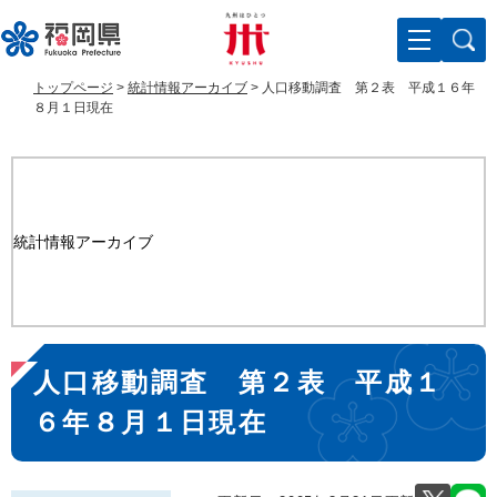
ペ
メ
ー
ニ
ジ
ュ
の
ー
トップページ
>
統計情報アーカイブ
>
人口移動調査 第２表 平成１６年
先
を
８月１日現在
頭
飛
で
ば
す
し
。
て
本
統計情報アーカイブ
文
へ
本
人口移動調査 第２表 平成１
文
６年８月１日現在