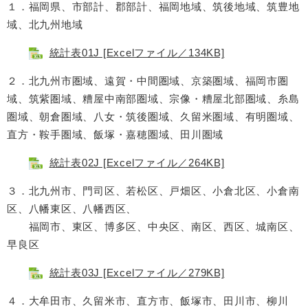
１．福岡県、市部計、郡部計、福岡地域、筑後地域、筑豊地
域、北九州地域
統計表01J [Excelファイル／134KB]
２．北九州市圏域、遠賀・中間圏域、京築圏域、福岡市圏
域、筑紫圏域、糟屋中南部圏域、宗像・糟屋北部圏域、糸島
圏域、朝倉圏域、八女・筑後圏域、久留米圏域、有明圏域、
直方・鞍手圏域、飯塚・嘉穂圏域、田川圏域
統計表02J [Excelファイル／264KB]
３．北九州市、門司区、若松区、戸畑区、小倉北区、小倉南
区、八幡東区、八幡西区、
福岡市、東区、博多区、中央区、南区、西区、城南区、
早良区
統計表03J [Excelファイル／279KB]
４．大牟田市、久留米市、直方市、飯塚市、田川市、柳川