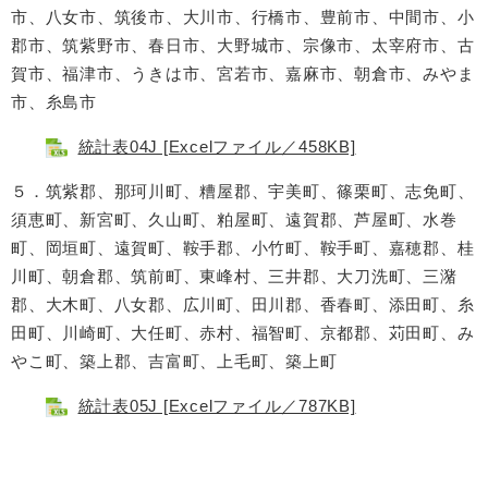
市、八女市、筑後市、大川市、行橋市、豊前市、中間市、小
郡市、筑紫野市、春日市、大野城市、宗像市、太宰府市、古
賀市、福津市、うきは市、宮若市、嘉麻市、朝倉市、みやま
市、糸島市
統計表04J [Excelファイル／458KB]
５．筑紫郡、那珂川町、糟屋郡、宇美町、篠栗町、志免町、
須恵町、新宮町、久山町、粕屋町、遠賀郡、芦屋町、水巻
町、岡垣町、遠賀町、鞍手郡、小竹町、鞍手町、嘉穂郡、桂
川町、朝倉郡、筑前町、東峰村、三井郡、大刀洗町、三潴
郡、大木町、八女郡、広川町、田川郡、香春町、添田町、糸
田町、川崎町、大任町、赤村、福智町、京都郡、苅田町、み
やこ町、築上郡、吉富町、上毛町、築上町
統計表05J [Excelファイル／787KB]