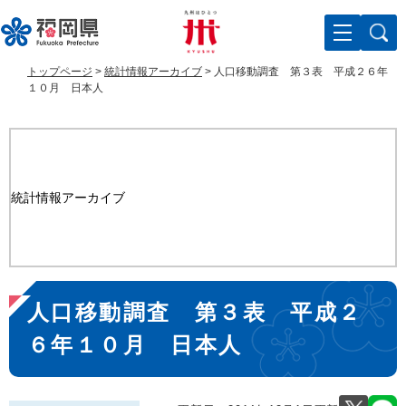
ペ
メ
ー
ニ
ジ
ュ
の
ー
トップページ
>
統計情報アーカイブ
>
人口移動調査 第３表 平成２６年
先
を
１０月 日本人
頭
飛
で
ば
す
し
。
て
本
統計情報アーカイブ
文
へ
本
人口移動調査 第３表 平成２
文
６年１０月 日本人