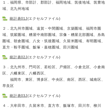
１．福岡県、市部計、郡部計、福岡地域、筑後地域、筑豊地
域、北九州地域
統計表01J
(エクセルファイル)
２．北九州市圏域、遠賀・中間圏域、京築圏域、福岡市圏
域、筑紫圏域、糟屋中南部圏域、宗像・糟屋北部圏域、糸島
圏域、朝倉圏域、八女・筑後圏域、久留米圏域、有明圏域、
直方・鞍手圏域、飯塚・嘉穂圏域、田川圏域
統計表02J
(エクセルファイル)
３．北九州市、門司区、若松区、戸畑区、小倉北区、小倉南
区、八幡東区、八幡西区、
福岡市、東区、博多区、中央区、南区、西区、城南区、
早良区
統計表03J
(エクセルファイル)
４．大牟田市、久留米市、直方市、飯塚市、田川市、柳川