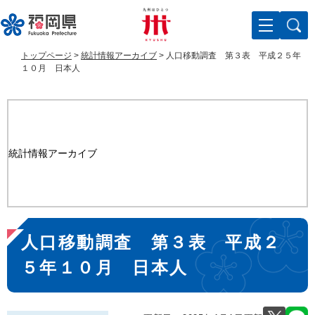
ペ
メ
ー
ニ
ジ
ュ
の
ー
トップページ
>
統計情報アーカイブ
>
人口移動調査 第３表 平成２５年
先
を
１０月 日本人
頭
飛
で
ば
す
し
。
て
本
統計情報アーカイブ
文
へ
本
人口移動調査 第３表 平成２
文
５年１０月 日本人