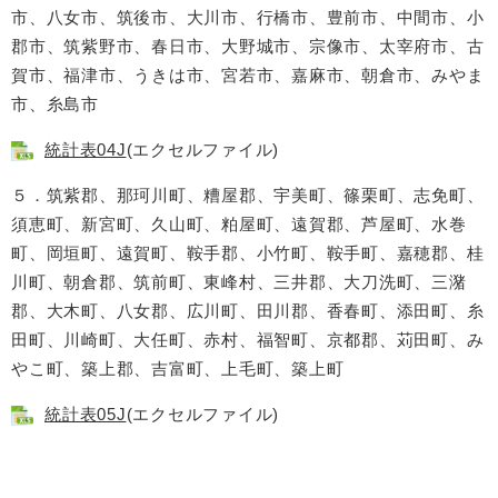
市、八女市、筑後市、大川市、行橋市、豊前市、中間市、小
郡市、筑紫野市、春日市、大野城市、宗像市、太宰府市、古
賀市、福津市、うきは市、宮若市、嘉麻市、朝倉市、みやま
市、糸島市
統計表04J
(エクセルファイル)
５．筑紫郡、那珂川町、糟屋郡、宇美町、篠栗町、志免町、
須恵町、新宮町、久山町、粕屋町、遠賀郡、芦屋町、水巻
町、岡垣町、遠賀町、鞍手郡、小竹町、鞍手町、嘉穂郡、桂
川町、朝倉郡、筑前町、東峰村、三井郡、大刀洗町、三潴
郡、大木町、八女郡、広川町、田川郡、香春町、添田町、糸
田町、川崎町、大任町、赤村、福智町、京都郡、苅田町、み
やこ町、築上郡、吉富町、上毛町、築上町
統計表05J
(エクセルファイル)