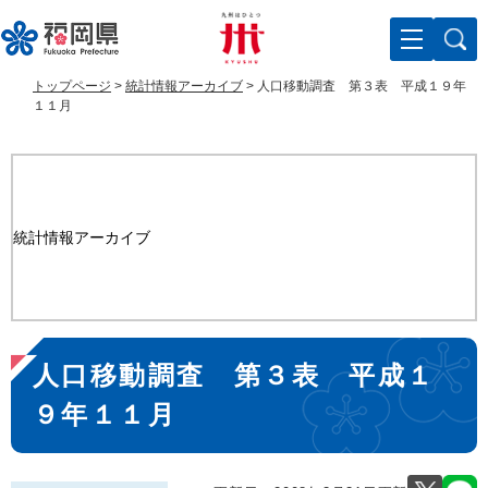
ペ
メ
ー
ニ
ジ
ュ
の
ー
トップページ
>
統計情報アーカイブ
>
人口移動調査 第３表 平成１９年
先
を
１１月
頭
飛
で
ば
す
し
。
て
本
統計情報アーカイブ
文
へ
本
人口移動調査 第３表 平成１
文
９年１１月