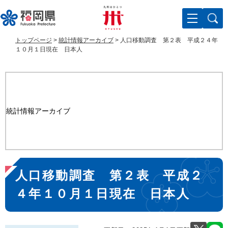
ペ
メ
ー
ニ
ジ
ュ
の
ー
トップページ
>
統計情報アーカイブ
>
人口移動調査 第２表 平成２４年
先
を
１０月１日現在 日本人
頭
飛
で
ば
す
し
。
て
本
統計情報アーカイブ
文
へ
本
人口移動調査 第２表 平成２
文
４年１０月１日現在 日本人