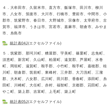
４．大牟田市、久留米市、直方市、飯塚市、田川市、柳川
市、八女市、筑後市、大川市、行橋市、豊前市、中間市、小
郡市、筑紫野市、春日市、大野城市、宗像市、太宰府市、古
賀市、福津市、うきは市、宮若市、嘉麻市、朝倉市、みやま
市、糸島市
統計表04J
(エクセルファイル)
５．筑紫郡、那珂川町、糟屋郡、宇美町、篠栗町、志免町、
須恵町、新宮町、久山町、粕屋町、遠賀郡、芦屋町、水巻
町、岡垣町、遠賀町、鞍手郡、小竹町、鞍手町、嘉穂郡、桂
川町、朝倉郡、筑前町、東峰村、三井郡、大刀洗町、三潴
郡、大木町、八女郡、広川町、田川郡、香春町、添田町、糸
田町、川崎町、大任町、赤村、福智町、京都郡、苅田町、み
やこ町、築上郡、吉富町、上毛町、築上町
統計表05J
(エクセルファイル)