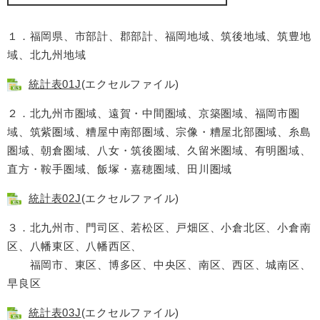
１．福岡県、市部計、郡部計、福岡地域、筑後地域、筑豊地
域、北九州地域
統計表01J
(エクセルファイル)
２．北九州市圏域、遠賀・中間圏域、京築圏域、福岡市圏
域、筑紫圏域、糟屋中南部圏域、宗像・糟屋北部圏域、糸島
圏域、朝倉圏域、八女・筑後圏域、久留米圏域、有明圏域、
直方・鞍手圏域、飯塚・嘉穂圏域、田川圏域
統計表02J
(エクセルファイル)
３．北九州市、門司区、若松区、戸畑区、小倉北区、小倉南
区、八幡東区、八幡西区、
福岡市、東区、博多区、中央区、南区、西区、城南区、
早良区
統計表03J
(エクセルファイル)