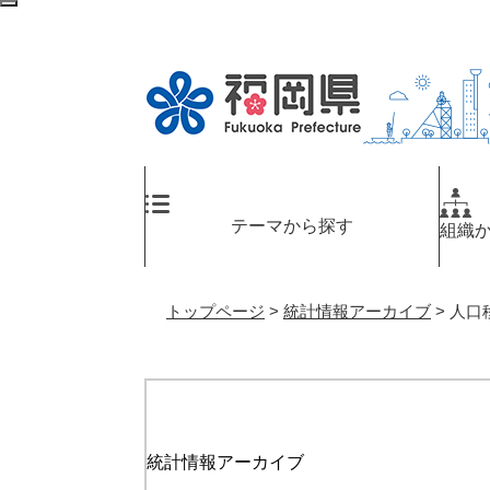
ペ
メ
検
ー
ニ
索
ジ
ュ
エ
の
ー
リ
先
を
ア
頭
飛
へ
で
ば
す
し
。
て
テーマから探す
組織
本
文
へ
トップページ
>
統計情報アーカイブ
>
人口
統計情報アーカイブ