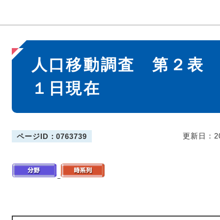
本
人口移動調査 第２表
文
１日現在
更新日：2
ページID：0763739