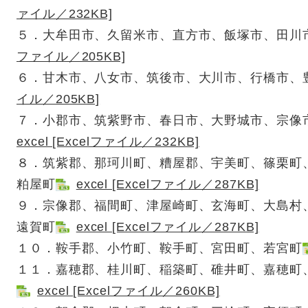
ァイル／232KB]
５．大牟田市、久留米市、直方市、飯塚市、田川
ファイル／205KB]
６．甘木市、八女市、筑後市、大川市、行橋市、
イル／205KB]
７．小郡市、筑紫野市、春日市、大野城市、宗像
excel [Excelファイル／232KB]
​８．筑紫郡、那珂川町、糟屋郡、宇美町、篠栗町
粕屋町
excel [Excelファイル／287KB]
９．宗像郡、福間町、津屋崎町、玄海町、大島村
遠賀町
excel [Excelファイル／287KB]
１０．鞍手郡、小竹町、鞍手町、宮田町、若宮町
１１．嘉穂郡、桂川町、稲築町、碓井町、嘉穂町
excel [Excelファイル／260KB]