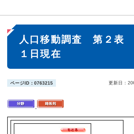
本
人口移動調査 第２表
文
１日現在
更新日：20
ページID：0763215