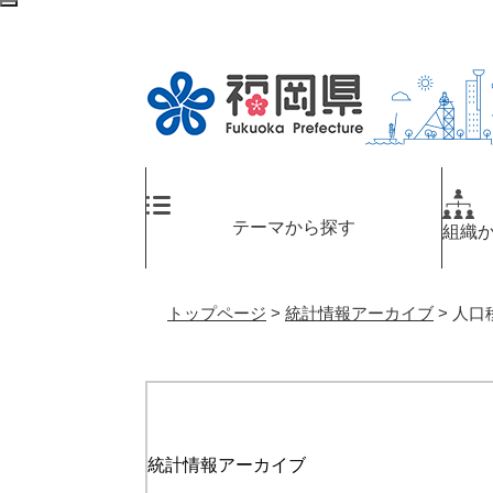
ペ
メ
検
ー
ニ
索
ジ
ュ
エ
の
ー
リ
先
を
ア
頭
飛
へ
で
ば
す
し
。
て
テーマから探す
組織
本
文
へ
トップページ
>
統計情報アーカイブ
>
人口
統計情報アーカイブ