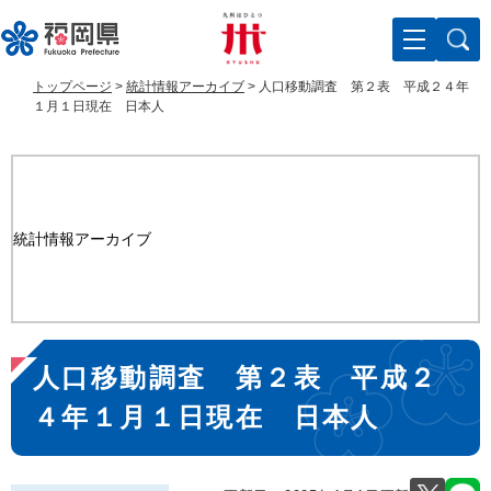
ペ
メ
ー
ニ
ジ
ュ
の
ー
トップページ
>
統計情報アーカイブ
>
人口移動調査 第２表 平成２４年
先
を
１月１日現在 日本人
頭
飛
で
ば
す
し
。
て
本
統計情報アーカイブ
文
へ
本
人口移動調査 第２表 平成２
文
４年１月１日現在 日本人