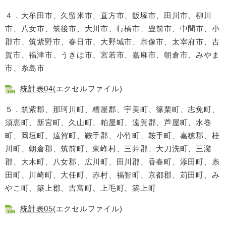
４．大牟田市、久留米市、直方市、飯塚市、田川市、柳川
市、八女市、筑後市、大川市、行橋市、豊前市、中間市、小
郡市、筑紫野市、春日市、大野城市、宗像市、太宰府市、古
賀市、福津市、うきは市、宮若市、嘉麻市、朝倉市、みやま
市、糸島市
統計表04
(エクセルファイル)
５．筑紫郡、那珂川町、糟屋郡、宇美町、篠栗町、志免町、
須恵町、新宮町、久山町、粕屋町、遠賀郡、芦屋町、水巻
町、岡垣町、遠賀町、鞍手郡、小竹町、鞍手町、嘉穂郡、桂
川町、朝倉郡、筑前町、東峰村、三井郡、大刀洗町、三潴
郡、大木町、八女郡、広川町、田川郡、香春町、添田町、糸
田町、川崎町、大任町、赤村、福智町、京都郡、苅田町、み
やこ町、築上郡、吉富町、上毛町、築上町
統計表05
(エクセルファイル)