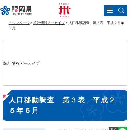
ペ
メ
ー
ニ
ジ
ュ
の
ー
トップページ
>
統計情報アーカイブ
>
人口移動調査 第３表 平成２５年
先
を
６月
頭
飛
で
ば
す
し
。
て
本
統計情報アーカイブ
文
へ
本
人口移動調査 第３表 平成２
文
５年６月