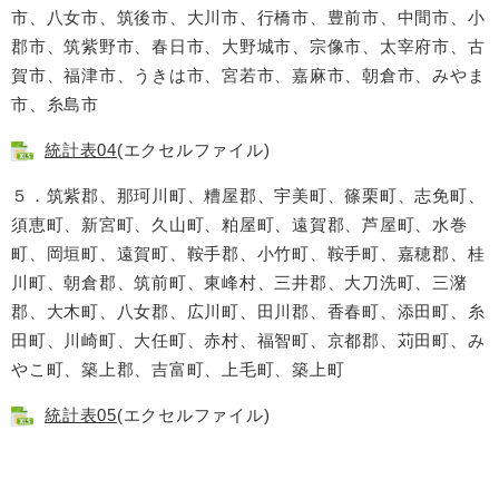
市、八女市、筑後市、大川市、行橋市、豊前市、中間市、小
郡市、筑紫野市、春日市、大野城市、宗像市、太宰府市、古
賀市、福津市、うきは市、宮若市、嘉麻市、朝倉市、みやま
市、糸島市
統計表04
(エクセルファイル)
５．筑紫郡、那珂川町、糟屋郡、宇美町、篠栗町、志免町、
須恵町、新宮町、久山町、粕屋町、遠賀郡、芦屋町、水巻
町、岡垣町、遠賀町、鞍手郡、小竹町、鞍手町、嘉穂郡、桂
川町、朝倉郡、筑前町、東峰村、三井郡、大刀洗町、三潴
郡、大木町、八女郡、広川町、田川郡、香春町、添田町、糸
田町、川崎町、大任町、赤村、福智町、京都郡、苅田町、み
やこ町、築上郡、吉富町、上毛町、築上町
統計表05
(エクセルファイル)