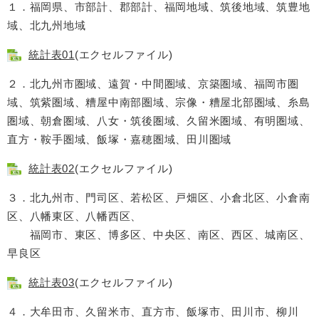
１．福岡県、市部計、郡部計、福岡地域、筑後地域、筑豊地
域、北九州地域
統計表01
(エクセルファイル)
２．北九州市圏域、遠賀・中間圏域、京築圏域、福岡市圏
域、筑紫圏域、糟屋中南部圏域、宗像・糟屋北部圏域、糸島
圏域、朝倉圏域、八女・筑後圏域、久留米圏域、有明圏域、
直方・鞍手圏域、飯塚・嘉穂圏域、田川圏域
統計表02
(エクセルファイル)
３．北九州市、門司区、若松区、戸畑区、小倉北区、小倉南
区、八幡東区、八幡西区、
福岡市、東区、博多区、中央区、南区、西区、城南区、
早良区
統計表03
(エクセルファイル)
４．大牟田市、久留米市、直方市、飯塚市、田川市、柳川