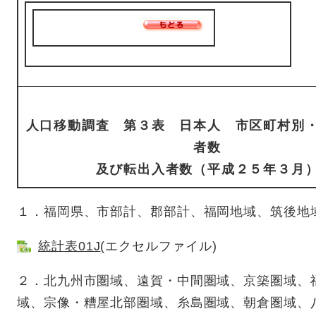
人口移動調査 第３表 日本人 市区町村別
者数
及び転出入者数（平成２５年３月
１．福岡県、市部計、郡部計、福岡地域、筑後地
統計表01J
(エクセルファイル)
２．北九州市圏域、遠賀・中間圏域、京築圏域、
域、宗像・糟屋北部圏域、糸島圏域、朝倉圏域、