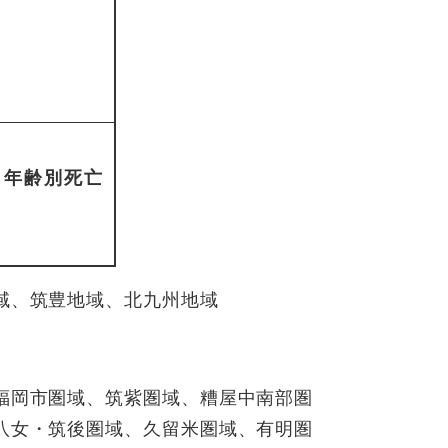
・年齢別死亡
）
域、筑豊地域、北九州地域
福岡市圏域、筑紫圏域、糟屋中南部圏
八女・筑後圏域、久留米圏域、有明圏