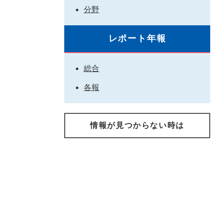
分野
レポート年報
総合
各報
情報が見つからない時は