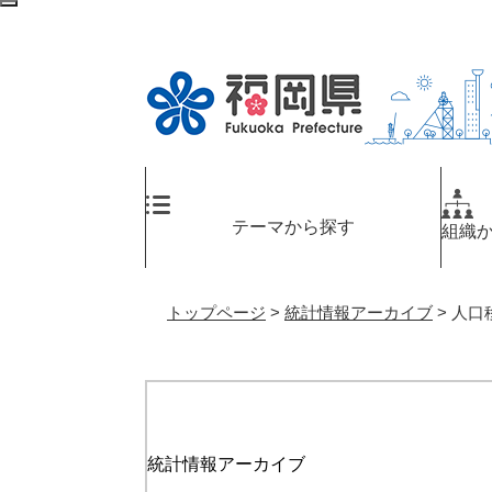
ペ
メ
検
ー
ニ
索
ジ
ュ
エ
の
ー
リ
先
を
ア
頭
飛
へ
で
ば
す
し
。
て
テーマから探す
組織
本
文
へ
トップページ
>
統計情報アーカイブ
>
人口
統計情報アーカイブ