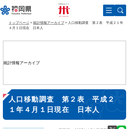
ペ
メ
ー
ニ
ジ
ュ
の
ー
トップページ
>
統計情報アーカイブ
>
人口移動調査 第２表 平成２１年
先
を
４月１日現在 日本人
頭
飛
で
ば
す
し
。
て
本
統計情報アーカイブ
文
へ
本
人口移動調査 第２表 平成２
文
１年４月１日現在 日本人