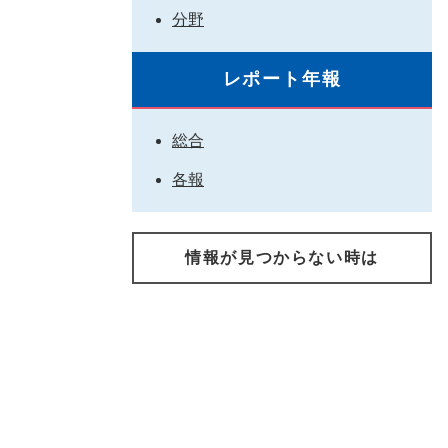
分野
レポート年報
総合
各報
情報が見つからない時は