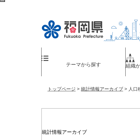
ペ
メ
検
ー
ニ
索
ジ
ュ
エ
の
ー
リ
先
を
ア
頭
飛
へ
で
ば
す
し
。
て
テーマから探す
組織
本
文
へ
トップページ
>
統計情報アーカイブ
>
人口
統計情報アーカイブ