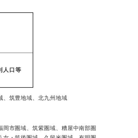
別人口等
域、筑豊地域、北九州地域
福岡市圏域、筑紫圏域、糟屋中南部圏
八女・筑後圏域、久留米圏域、有明圏