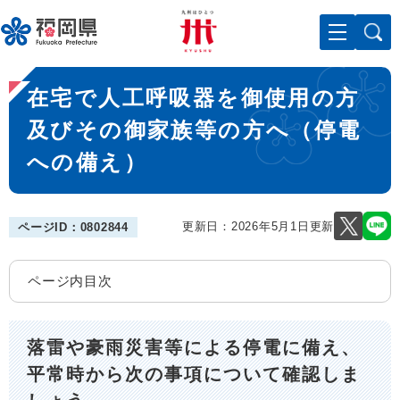
ペ
メニューを飛ばして本文へ
ー
ジ
の
本
先
在宅で人工呼吸器を御使用の方
文
頭
で
及びその御家族等の方へ（停電
す
への備え）
。
更新日：2026年5月1日更新
ページID：0802844
ページ内目次
落雷や豪雨災害等による停電に備え、
平常時から次の事項について確認しま