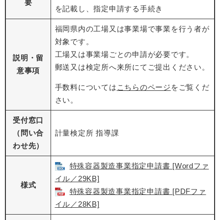
要
を記載し、指定申請する手続き
福岡県内の工場又は事業場で事業を行う者が
対象です。
工場又は事業場ごとの申請が必要です。
説明・留
郵送又は検定所へ来所にてご提出ください。
意事項
手数料については
こちらのページ
をご覧くだ
さい。
受付窓口
（問い合
計量検定所 指導課
わせ先）
特殊容器製造事業指定申請書 [Wordファ
イル／29KB]
様式
特殊容器製造事業指定申請書 [PDFファ
イル／28KB]