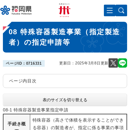
ペ
メニューを飛ばして本文へ
ー
ジ
の
本
先
08 特殊容器製造事業（指定製造
文
頭
で
者）の指定申請等
す
。
更新日：2025年3月8日更新
ページID：0716331
ページ内目次
表のサイズを切り替える
08-1 特殊容器製造事業指定申請
特殊容器（高さで体積を表示することができ
手続き概
る容器）の製造者が、指定に係る事業の事項