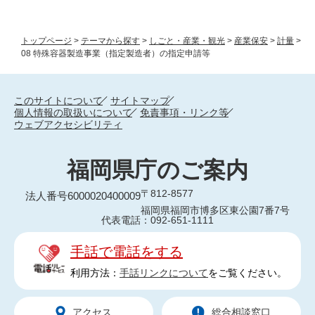
トップページ
>
テーマから探す
>
しごと・産業・観光
>
産業保安
>
計量
>
08 特殊容器製造事業（指定製造者）の指定申請等
このサイトについて
サイトマップ
個人情報の取扱いについて
免責事項・リンク等
ウェブアクセシビリティ
福岡県庁のご案内
〒812-8577
法人番号6000020400009
福岡県福岡市博多区東公園7番7号
代表電話：092-651-1111
手話で電話をする
利用方法：
手話リンクについて
をご覧ください。
アクセス
総合相談窓口