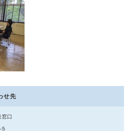
わせ先
表窓口
-5