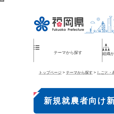
ペ
検
ー
索
ジ
エ
の
リ
先
ア
頭
へ
で
す
。
テーマから探す
組織
トップページ
>
テーマから探す
>
しごと・
本
新規就農者向け
文