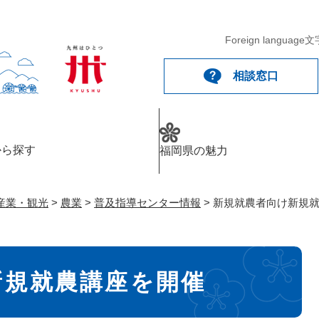
メニューを飛ばして本文へ
Foreign language
文
相談窓口
から探す
福岡県の魅力
産業・観光
>
農業
>
普及指導センター情報
>
新規就農者向け新規
新規就農講座を開催