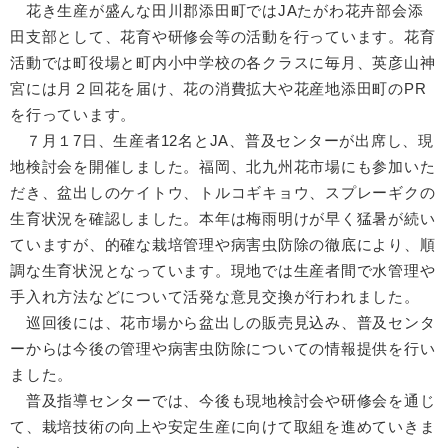
花き生産が盛んな田川郡添田町ではJAたがわ花卉部会添
田支部として、花育や研修会等の活動を行っています。花育
活動では町役場と町内小中学校の各クラスに毎月、英彦山神
宮には月２回花を届け、花の消費拡大や花産地添田町のPR
を行っています。
７月１7日、生産者12名とJA、普及センターが出席し、現
地検討会を開催しました。福岡、北九州花市場にも参加いた
だき、盆出しのケイトウ、トルコギキョウ、スプレーギクの
生育状況を確認しました。本年は梅雨明けが早く猛暑が続い
ていますが、的確な栽培管理や病害虫防除の徹底により、順
調な生育状況となっています。現地では生産者間で水管理や
手入れ方法などについて活発な意見交換が行われました。
巡回後には、花市場から盆出しの販売見込み、普及センタ
ーからは今後の管理や病害虫防除についての情報提供を行い
ました。
普及指導センターでは、今後も現地検討会や研修会を通じ
て、栽培技術の向上や安定生産に向けて取組を進めていきま