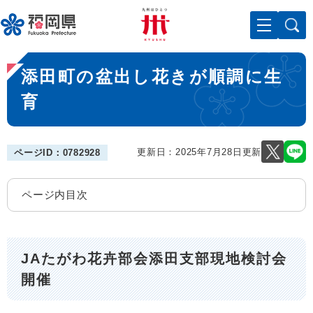
ペ
メニューを飛ばして本文へ
ー
ジ
の
本
先
添田町の盆出し花きが順調に生
文
頭
で
育
す
。
更新日：2025年7月28日更新
ページID：0782928
ページ内目次
JAたがわ花卉部会添田支部現地検討会
開催