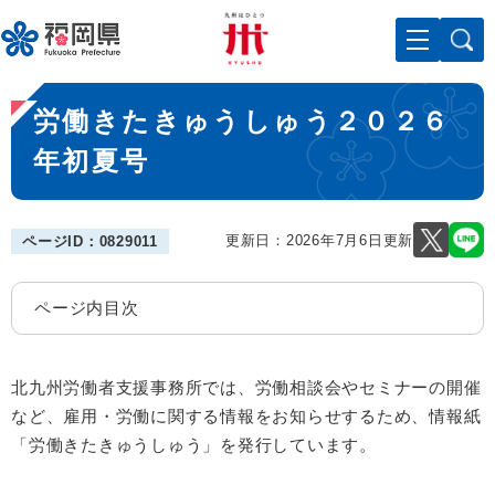
ペ
メニューを飛ばして本文へ
ー
ジ
の
本
先
労働きたきゅうしゅう２０２６
文
頭
で
年初夏号
す
。
更新日：2026年7月6日更新
ページID：0829011
ページ内目次
北九州労働者支援事務所では、労働相談会やセミナーの開催
など、雇用・労働に関する情報をお知らせするため、情報紙
「労働きたきゅうしゅう」を発行しています。