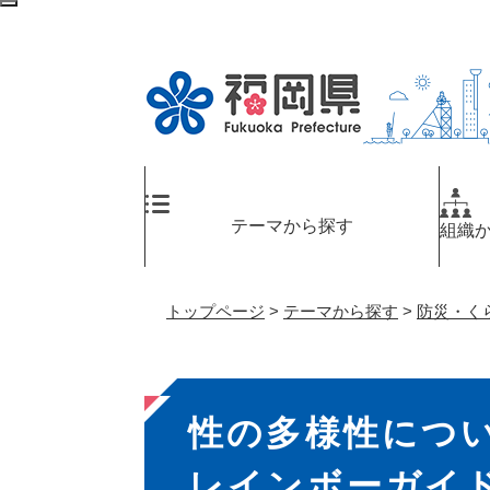
ペ
検
ー
索
ジ
エ
の
リ
先
ア
頭
へ
で
す
。
テーマから探す
組織
トップページ
>
テーマから探す
>
防災・く
本
性の多様性につ
文
レインボーガイ