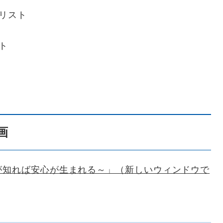
クリスト
ト
画
が知れば安心が生まれる～」（新しいウィンドウで