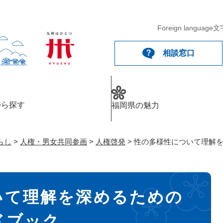
メニューを飛ばして本文へ
Foreign language
文
相談窓口
から探す
福岡県の魅力
らし
>
人権・男女共同参画
>
人権啓発
>
性の多様性について理解
いて理解を深めるための
ドブック