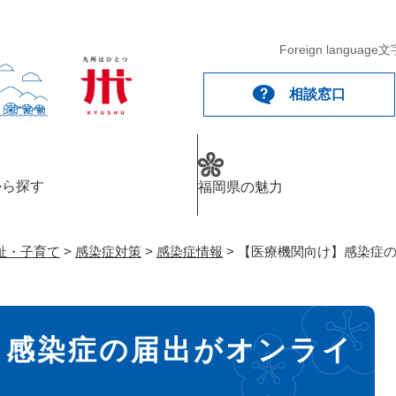
メニューを飛ばして本文へ
Foreign language
文
相談窓口
から探す
福岡県の魅力
祉・子育て
>
感染症対策
>
感染症情報
>
【医療機関向け】感染症
】感染症の届出がオンライ