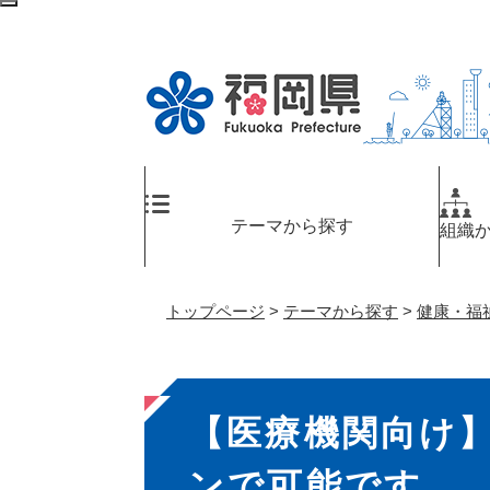
ペ
検
ー
索
ジ
エ
の
リ
先
ア
頭
へ
で
す
。
テーマから探す
組織
トップページ
>
テーマから探す
>
健康・福
本
【医療機関向け
文
ンで可能です