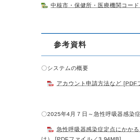
中核市・保健所・医療機関コード（京築
参考資料
〇システムの概要
アカウント申請方法など [PDFフ
〇2025年4月７日～急性呼吸器感染
急性呼吸器感染症定点にかかる
け） [PDFファイル／3.94MB]