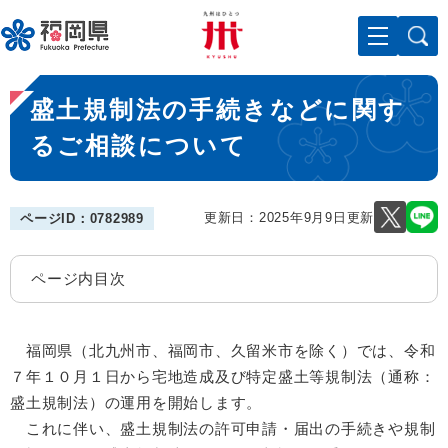
ペ
メニューを飛ばして本文へ
ー
ジ
の
本
先
盛土規制法の手続きなどに関す
文
頭
で
るご相談について
す
。
更新日：2025年9月9日更新
ページID：0782989
ページ内目次
福岡県（北九州市、福岡市、久留米市を除く）では、令和
７年１０月１日から宅地造成及び特定盛土等規制法（通称：
盛土規制法）の運用を開始します。
これに伴い、盛土規制法の許可申請・届出の手続きや規制