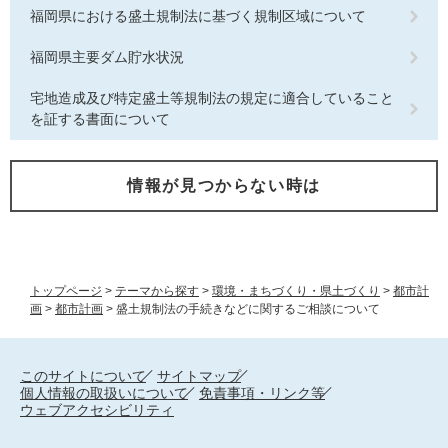
福岡県における盛土規制法に基づく規制区域について
福岡県主要ダム貯水状況
宅地造成及び特定盛土等規制法の規定に適合していること
を証する書面について
情報が見つからない時は
トップページ
>
テーマから探す
>
環境・まちづくり・県土づくり
>
都市計
画
>
都市計画
>
盛土規制法の手続きなどに関するご相談について
このサイトについて
サイトマップ
個人情報の取扱いについて
免責事項・リンク等
ウェブアクセシビリティ