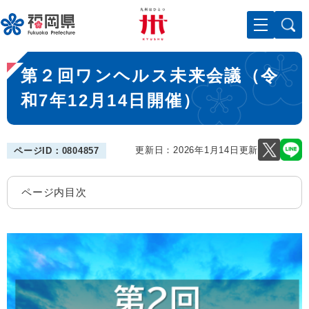
ペ
メニューを飛ばして本文へ
ー
ジ
の
本
先
第２回ワンヘルス未来会議（令
文
頭
で
和7年12月14日開催）
す
。
更新日：2026年1月14日更新
ページID：0804857
ページ内目次