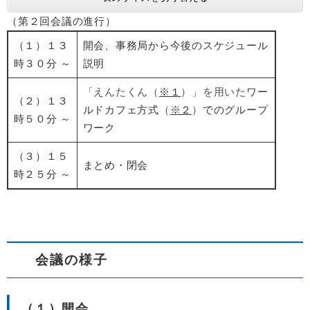
（第２回会議の進行）
（１）１３
開会、事務局から今後のスケジュール
時３０分 ～
説明
「えんたくん（
※１
）」を用いた
ワー
（２）１３
ルドカフェ方式
（
※２
）
でのグループ
時５０分 ～
ワーク
（３）１５
まとめ・閉会
時２５分 ～
会議の様子
（１）開会