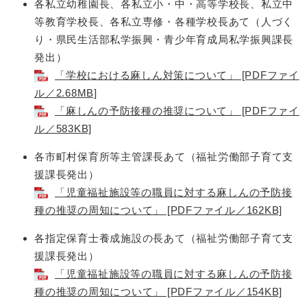
各私立幼稚園長、各私立小・中・高等学校長、私立中
等教育学校長、各私立専修・各種学校長あて（人づく
り・県民生活部私学振興・青少年育成局私学振興課長
発出）
「学校における麻しん対策について」 [PDFファイ
ル／2.68MB]
「麻しんの予防接種の推奨について」 [PDFファイ
ル／583KB]
各市町村保育所等主管課長あて（福祉労働部子育て支
援課長発出）
「児童福祉施設等の職員に対する麻しんの予防接
種の推奨の周知について」 [PDFファイル／162KB]
各指定保育士養成施設の長あて（福祉労働部子育て支
援課長発出）
「児童福祉施設等の職員に対する麻しんの予防接
種の推奨の周知について」 [PDFファイル／154KB]