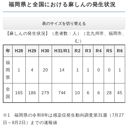
福岡県と全国における麻しんの発生状況
表のサイズを切り替える
【麻しんの発生状況】（患者数：人）（北九州市、福岡市、
む）
年
H28
H29
H30
H31/R1
R2
R3
R4
R5
R6
福
岡
1
4
20
14
1
1
0
0
1
県
全
165
186
279
744
10
6
6
28
45
国
※1 福岡県の令和8年は感染症発生動向調査第31週（7月27
日～8月2日）までの速報値