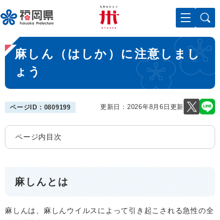
ペ
メニューを飛ばして本文へ
ー
ジ
の
本
先
麻しん（はしか）に注意しまし
文
頭
で
ょう
す
。
更新日：2026年8月6日更新
ページID：0809199
ページ内目次
麻しんとは
麻しんは、麻しんウイルスによって引き起こされる急性の全