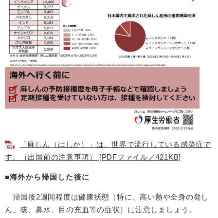
「麻しん（はしか）」は、世界で流行している感染症で
す。（出国前の注意事項） [PDFファイル／421KB]
■
海外から帰国した後に
帰国後2週間程度は健康状態（特に、高い熱や全身の発し
ん、咳、鼻水、目の充血等の症状）に注意しましょう。