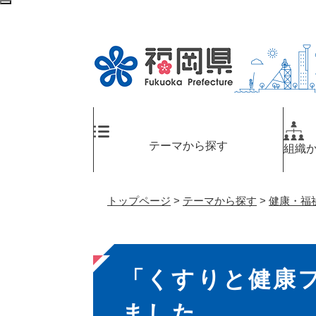
ペ
検
ー
索
ジ
エ
の
リ
先
ア
頭
へ
で
す
。
テーマから探す
組織
トップページ
>
テーマから探す
>
健康・福
本
「くすりと健康
文
ました