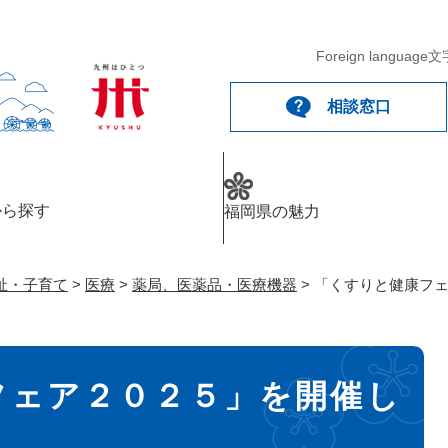
メニューを飛ばして本文へ
Foreign language
文
相談窓口
から探す
福岡県の魅力
祉・子育て
>
医療
>
薬局、医薬品・医療機器
>
「くすりと健康フ
フェア２０２５」を開催し