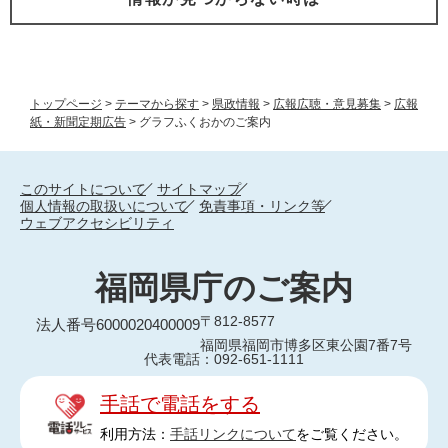
トップページ
>
テーマから探す
>
県政情報
>
広報広聴・意見募集
>
広報
紙・新聞定期広告
>
グラフふくおかのご案内
このサイトについて
サイトマップ
個人情報の取扱いについて
免責事項・リンク等
ウェブアクセシビリティ
福岡県庁のご案内
〒812-8577
法人番号6000020400009
福岡県福岡市博多区東公園7番7号
代表電話：092-651-1111
手話で電話をする
利用方法：
手話リンクについて
をご覧ください。