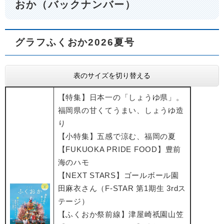
おか（バックナンバー）
グラフふくおか2026夏号
表のサイズを切り替える
【特集】日本一の「しょうゆ県」。
福岡県の甘くてうまい、しょうゆ造
り
【小特集】五感で涼む、福岡の夏
​【FUKUOKA PRIDE FOOD】豊前
海のハモ
​【NEXT STARS】ゴールボール園
田麻衣さん（F-STAR 第1期生 3rdス
テージ）
【ふくおか祭前線】津屋崎祇園山笠