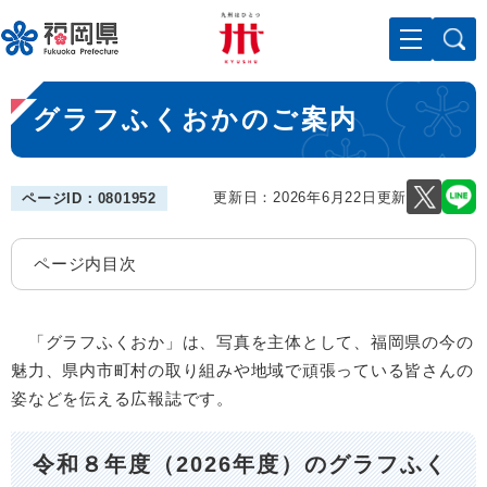
ペ
メニューを飛ばして本文へ
ー
ジ
の
本
先
グラフふくおかのご案内
文
頭
で
す
。
更新日：2026年6月22日更新
ページID：0801952
ページ内目次
「グラフふくおか」は、写真を主体として、福岡県の今の
魅力、県内市町村の取り組みや地域で頑張っている皆さんの
姿などを伝える広報誌です。
令和８年度（2026年度）のグラフふく