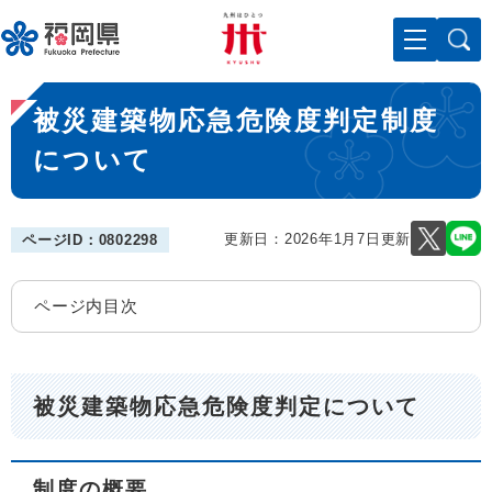
ペ
メニューを飛ばして本文へ
ー
ジ
の
本
先
被災建築物応急危険度判定制度
文
頭
で
について
す
。
更新日：2026年1月7日更新
ページID：0802298
ページ内目次
被災建築物応急危険度判定について
制度の概要