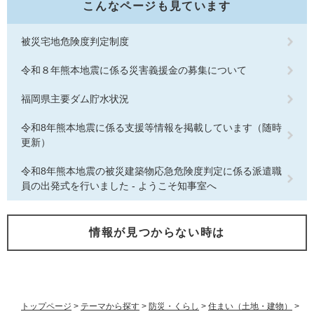
こんなページも見ています
被災宅地危険度判定制度
令和８年熊本地震に係る災害義援金の募集について
福岡県主要ダム貯水状況
令和8年熊本地震に係る支援等情報を掲載しています（随時
更新）
令和8年熊本地震の被災建築物応急危険度判定に係る派遣職
員の出発式を行いました - ようこそ知事室へ
情報が見つからない時は
トップページ
>
テーマから探す
>
防災・くらし
>
住まい（土地・建物）
>