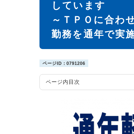
しています
～ＴＰＯに合わ
勤務を通年で実
ページID：0791206
ページ内目次