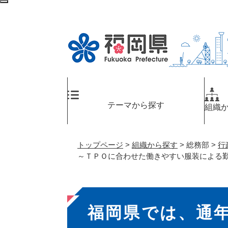
ペ
検
ー
索
ジ
エ
の
リ
先
ア
頭
へ
で
す
。
テーマから探す
組織
トップページ
>
組織から探す
>
総務部
>
行
～ＴＰＯに合わせた働きやすい服装による
本
福岡県では、通
文