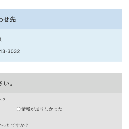
わせ先
係
43-3032
さい。
か？
情報が足りなかった
かったですか？