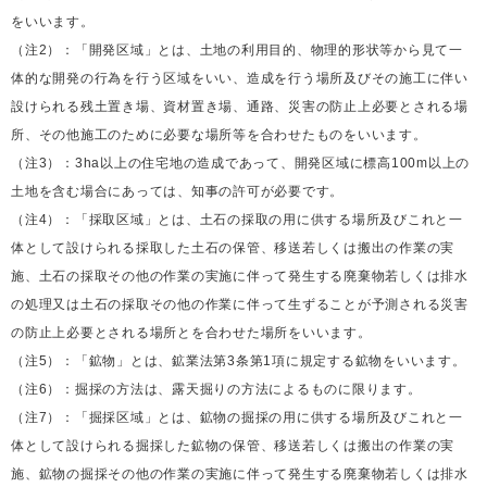
をいいます。
（注2）：「開発区域」とは、土地の利用目的、物理的形状等から見て一
体的な開発の行為を行う区域をいい、造成を行う場所及びその施工に伴い
設けられる残土置き場、資材置き場、通路、災害の防止上必要とされる場
所、その他施工のために必要な場所等を合わせたものをいいます。
（注3）：3ha以上の住宅地の造成であって、開発区域に標高100m以上の
土地を含む場合にあっては、知事の許可が必要です。
（注4）：「採取区域」とは、土石の採取の用に供する場所及びこれと一
体として設けられる採取した土石の保管、移送若しくは搬出の作業の実
施、土石の採取その他の作業の実施に伴って発生する廃棄物若しくは排水
の処理又は土石の採取その他の作業に伴って生ずることが予測される災害
の防止上必要とされる場所とを合わせた場所をいいます。
（注5）：「鉱物」とは、鉱業法第3条第1項に規定する鉱物をいいます。
（注6）：掘採の方法は、露天掘りの方法によるものに限ります。
（注7）：「掘採区域」とは、鉱物の掘採の用に供する場所及びこれと一
体として設けられる掘採した鉱物の保管、移送若しくは搬出の作業の実
施、鉱物の掘採その他の作業の実施に伴って発生する廃棄物若しくは排水