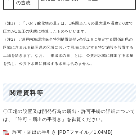
の造成
（注1）：「いおう酸化物の量」は、1時間当たりの最大量を温度が0度で
圧力が1気圧の状態に換算したものをいいます。
（注2）：瀬戸内海環境保全特別措置法第5条第1項に規定する関係府県の
区域に含まれる福岡県の区域において同項に規定する特定施設を設置する
工場を除きます。なお、「排出水の量」とは、公共用水域に排出する水量
を指し、公共下水道に排出する水量は含みません。
関連資料等
〇工場の設置又は開発行為の届出・許可手続の詳細について
は、「許可・届出の手引き」を御覧ください。
許可・届出の手引き [PDFファイル／1.04MB]