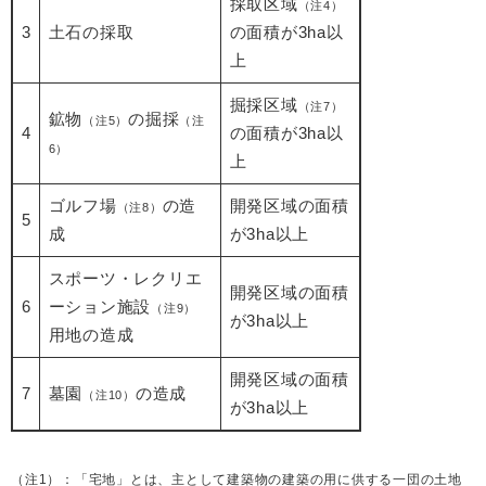
採取区域
（注4）
3
土石の採取
の面積が3ha以
上
掘採区域
（注7）
鉱物
の掘採
（注5）
（注
4
の面積が3ha以
6）
上
ゴルフ場
の造
開発区域の面積
（注8）
5
成
が3ha以上
スポーツ・レクリエ
開発区域の面積
6
ーション施設
（注9）
が3ha以上
用地の造成
開発区域の面積
7
墓園
の造成
（注10）
が3ha以上
（注1）：「宅地」とは、主として建築物の建築の用に供する一団の土地