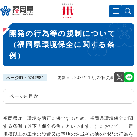
ペ
メニューを飛ばして本文へ
ー
ジ
の
本
先
開発の行為等の規制について
文
頭
で
（福岡県環境保全に関する条
す
例）
。
更新日：2024年10月22日更新
ページID：0742981
ページ内目次
福岡県は、環境を適正に保全するため、福岡県環境保全に関
する条例（以下「保全条例」といいます。）において、一定
規模以上の工場の設置又は宅地の造成その他の開発の行為を