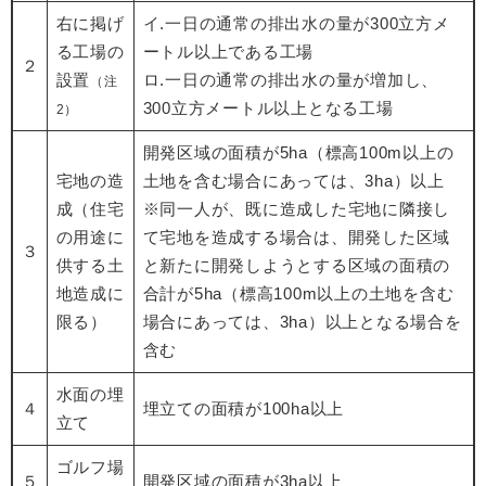
右に掲げ
イ.一日の通常の排出水の量が300立方メ
る工場の
ートル以上である工場
２
設置
ロ.一日の通常の排出水の量が増加し、
（注
300立方メートル以上となる工場
2）
開発区域の面積が5ha（標高100m以上の
宅地の造
土地を含む場合にあっては、3ha）以上
成（住宅
※同一人が、既に造成した宅地に隣接し
の用途に
て宅地を造成する場合は、開発した区域
３
供する土
と新たに開発しようとする区域の面積の
地造成に
合計が5ha（標高100m以上の土地を含む
限る）
場合にあっては、3ha）以上となる場合を
含む
水面の埋
４
埋立ての面積が100ha以上
立て
ゴルフ場
５
開発区域の面積が3ha以上