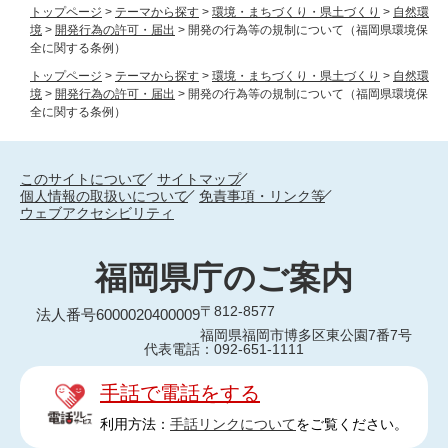
トップページ
>
テーマから探す
>
環境・まちづくり・県土づくり
>
自然環
境
>
開発行為の許可・届出
>
開発の行為等の規制について（福岡県環境保
全に関する条例）
トップページ
>
テーマから探す
>
環境・まちづくり・県土づくり
>
自然環
境
>
開発行為の許可・届出
>
開発の行為等の規制について（福岡県環境保
全に関する条例）
このサイトについて
サイトマップ
個人情報の取扱いについて
免責事項・リンク等
ウェブアクセシビリティ
福岡県庁のご案内
〒812-8577
法人番号6000020400009
福岡県福岡市博多区東公園7番7号
代表電話：092-651-1111
手話で電話をする
利用方法：
手話リンクについて
をご覧ください。