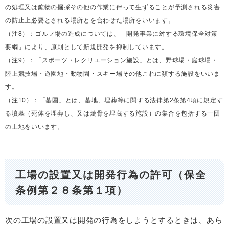
の処理又は鉱物の掘採その他の作業に伴って生ずることが予測される災害
の防止上必要とされる場所とを合わせた場所をいいます。
（注8）：ゴルフ場の造成については、「開発事業に対する環境保全対策
要綱」により、原則として新規開発を抑制しています。
（注9）：「スポーツ・レクリエーション施設」とは、野球場・庭球場・
陸上競技場・遊園地・動物園・スキー場その他これに類する施設をいいま
す。
（注10）：「墓園」とは、墓地、埋葬等に関する法律第2条第4項に規定す
る墳墓（死体を埋葬し、又は焼骨を埋蔵する施設）の集合を包括する一団
の土地をいいます。
工場の設置又は開発行為の許可（保全
条例第２８条第１項）
次の工場の設置又は開発の行為をしようとするときは、あら