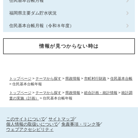
住民基本台帳月報
福岡県主要ダム貯水状況
住民基本台帳月報（令和８年度）
情報が見つからない時は
トップページ
>
テーマから探す
>
県政情報
>
市町村行財政
>
住民基本台帳
>
住民基本台帳年報
トップページ
>
テーマから探す
>
県政情報
>
総合計画・統計情報
>
統計調
査の実施（計画）
>
住民基本台帳年報
このサイトについて
サイトマップ
個人情報の取扱いについて
免責事項・リンク等
ウェブアクセシビリティ