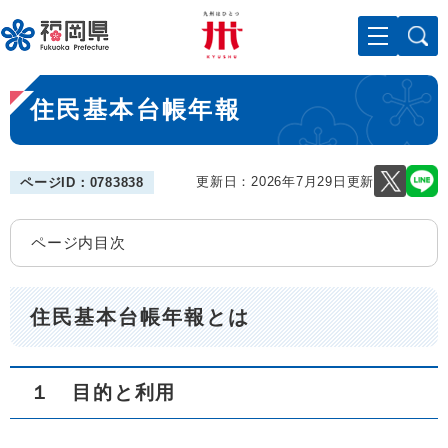
ペ
メニューを飛ばして本文へ
ー
ジ
の
本
先
住民基本台帳年報
文
頭
で
す
。
更新日：2026年7月29日更新
ページID：0783838
ページ内目次
住民基本台帳年報とは
１ 目的と利用