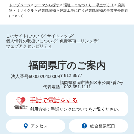
トップページ
>
テーマから探す
>
環境・まちづくり・県土づくり
>
廃棄
物・リサイクル
>
産業廃棄物
>
建設工事に伴う産業廃棄物の事業場外保管
について
このサイトについて
サイトマップ
個人情報の取扱いについて
免責事項・リンク等
ウェブアクセシビリティ
福岡県庁のご案内
〒812-8577
法人番号6000020400009
福岡県福岡市博多区東公園7番7号
代表電話：092-651-1111
手話で電話をする
利用方法：
手話リンクについて
をご覧ください。
アクセス
総合相談窓口