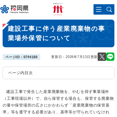
ペ
メニューを飛ばして本文へ
ー
ジ
の
本
先
建設工事に伴う産業廃棄物の事
文
頭
で
業場外保管について
す
。
更新日：2026年7月13日更新
ページID：0794188
ページ内目次
建設工事で発生した産業廃棄物を、やむを得ず事業場外
（工事現場以外）で、自ら保管する場合も、保管する廃棄物
の量や保管場所の広さにかかわらず「産業廃棄物の保管基
準」等を遵守する必要があり、基準等が守られていなけれ