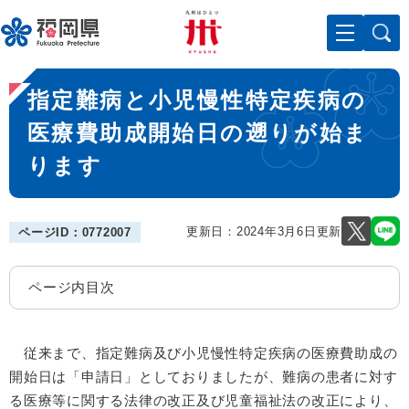
ペ
メニューを飛ばして本文へ
ー
ジ
の
本
先
指定難病と小児慢性特定疾病の
文
頭
で
医療費助成開始日の遡りが始ま
す
ります
。
更新日：2024年3月6日更新
ページID：0772007
ページ内目次
​ 従来まで、指定難病及び小児慢性特定疾病の医療費助成の
開始日は「申請日」としておりましたが、難病の患者に対す
る医療等に関する法律の改正及び児童福祉法の改正により、