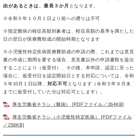
由があるときは、最長３か月
となります。
※令和５年１０月１日より前への遡りは不可
※指定難病の軽症高額対象者は、軽症高額の基準を満たした
日の翌日が医療費助成の開始時期となります
※小児慢性特定疾病医療費助成の申請の際、これまでは意見
書の作成に期間を要する場合、意見書以外の申請書類を提出
することにより（仮受付）、その後、本申請、認定に至った
場合に、仮受付日を認定開始日とする対応については、令和
５年10月１日以降、
対応不可
となります（令和５年９月末
までに仮受付していた分は対応可とします）。
厚生労働省チラシ（難病） [PDFファイル／264KB]
厚生労働省チラシ（小児慢性特定疾病） [PDFファイル
／258KB]