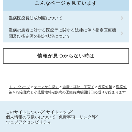
こんなページも見ています
難病医療費助成制度について
難病の患者に対する医療等に関する法律に伴う指定医療機
関及び指定医の指定状況について
情報が見つからない時は
トップページ
>
テーマから探す
>
健康・福祉・子育て
>
疾病対策
>
難病対
策
>
指定難病と小児慢性特定疾病の医療費助成開始日の遡りが始まります
このサイトについて
サイトマップ
個人情報の取扱いについて
免責事項・リンク等
ウェブアクセシビリティ