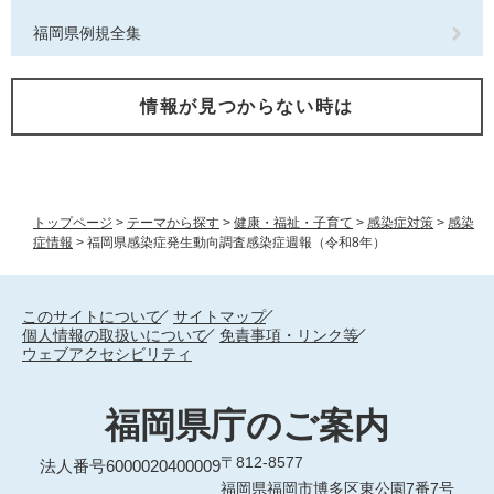
福岡県例規全集
情報が見つからない時は
トップページ
>
テーマから探す
>
健康・福祉・子育て
>
感染症対策
>
感染
症情報
>
福岡県感染症発生動向調査感染症週報（令和8年）
このサイトについて
サイトマップ
個人情報の取扱いについて
免責事項・リンク等
ウェブアクセシビリティ
福岡県庁のご案内
〒812-8577
法人番号6000020400009
福岡県福岡市博多区東公園7番7号