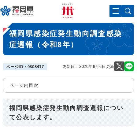
ペ
メニューを飛ばして本文へ
ー
ジ
の
本
先
福岡県感染症発生動向調査感染
文
頭
で
症週報（令和8年）
す
。
更新日：2026年8月6日更新
ページID：0808417
ページ内目次
福岡県感染症発生動向調査週報につい
て公表します。