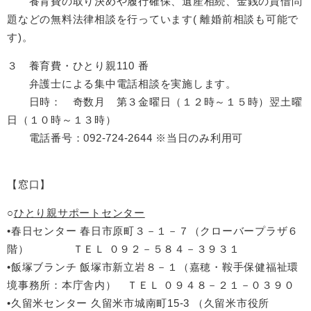
養育費の取り決めや履行確保、遺産相続、金銭の貸借問
題などの無料法律相談を行っています( 離婚前相談も可能で
す)。
３ 養育費・ひとり親110 番
弁護士による集中電話相談を実施します。
日時： 奇数月 第３金曜日（１２時～１５時）翌土曜
日（１０時～１３時）
電話番号：092-724-2644 ※当日のみ利用可
【窓口】
○
ひとり親サポートセンター
•春日センター 春日市原町３－１－７（クローバープラザ６
階） ＴＥＬ ０９２－５８４－３９３１
•飯塚ブランチ 飯塚市新立岩８－１（嘉穂・鞍手保健福祉環
境事務所：本庁舎内） ＴＥＬ ０９４８－２１－０３９０
•久留米センター 久留米市城南町15-3 （久留米市役所