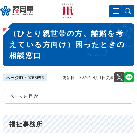
ペ
メニューを飛ばして本文へ
ー
ジ
の
本
先
（ひとり親世帯の方、離婚を考
文
頭
で
えている方向け）困ったときの
す
相談窓口
。
更新日：2026年4月1日更新
ページID：0768693
ページ内目次
福祉事務所