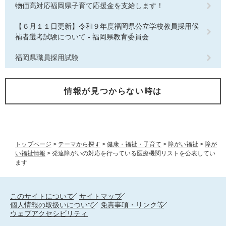
物価高対応福岡県子育て応援金を支給します！
【６月１１日更新】令和９年度福岡県公立学校教員採用候
補者選考試験について - 福岡県教育委員会
福岡県職員採用試験
情報が見つからない時は
トップページ
>
テーマから探す
>
健康・福祉・子育て
>
障がい福祉
>
障が
い福祉情報
>
発達障がいの対応を行っている医療機関リストを公表してい
ます
このサイトについて
サイトマップ
個人情報の取扱いについて
免責事項・リンク等
ウェブアクセシビリティ