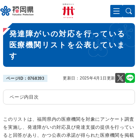
ペ
メニューを飛ばして本文へ
ー
ジ
の
本
先
発達障がいの対応を行っている
文
頭
で
医療機関リストを公表していま
す
す
。
更新日：2025年4月1日更新
ページID：0768393
ページ内目次
このリストは、福岡県内の医療機関を対象にアンケート調査
を実施し、発達障がいの対応及び発達支援の提供を行ってい
ると回答があり、かつ公表の承諾が得られた医療機関を掲載