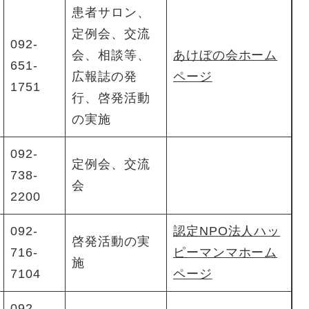
患者サロン、
定例会、交流
092-
会、相談等、
あけぼの会ホーム
651-
広報誌の発
ページ
1751
行、啓発活動
の実施
092-
定例会、交流
738-
会
2200
092-
認定NPO法人ハッ
啓発活動の実
716-
ピーマンマホーム
施
7104
ページ
092-