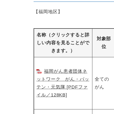
【福岡地区】
名称（クリックすると詳
対象部
しい内容を見ることがで
位
きます。）
福岡がん患者団体ネ
ットワーク がん・バッ
全ての
テン・元気隊 [PDFファ
がん
イル／128KB]