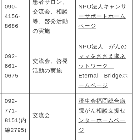
患者サロン、
090-
NPO法人キャンサ
交流会、相談
4156-
ーサポートホーム
等、啓発活動
8686
ページ
の実施
NPO法人 がんの
092-
ママをささえ隊ネ
交流会、啓発
661-
ットワーク
活動の実施
0675
Eternal Bridgeホ
ームページ
092-
済生会福岡総合病
771-
院がん相談支援セ
交流会
8151(内
ンターホームペー
線2795)
ジ