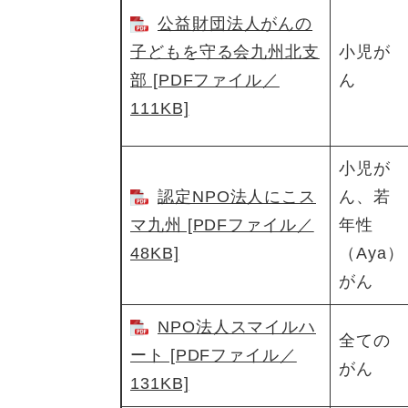
公益財団法人がんの
子どもを守る会九州北支
小児が
部 [PDFファイル／
ん
111KB]
小児が
認定NPO法人にこス
ん、若
マ九州 [PDFファイル／
年性
48KB]
（Aya）
がん
NPO法人スマイルハ
全ての
ート [PDFファイル／
がん
131KB]