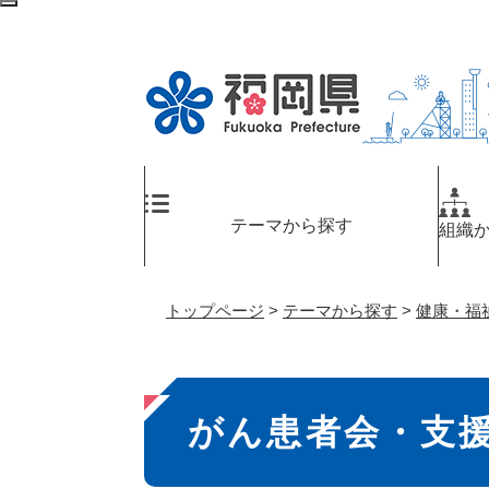
ペ
検
ー
索
ジ
エ
の
リ
先
ア
頭
へ
で
す
。
テーマから探す
組織
トップページ
>
テーマから探す
>
健康・福
本
がん患者会・支
文