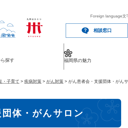
メニューを飛ばして本文へ
Foreign language
文
相談窓口
から探す
福岡県の魅力
祉・子育て
>
疾病対策
>
がん対策
>
がん患者会・支援団体・がん
援団体・がんサロン