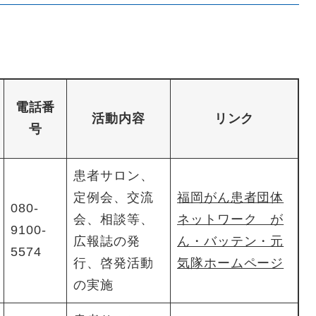
電話番
活動内容
リンク
号
患者サロン、
定例会、交流
福岡がん患者団体
080-
会、相談等、
ネットワーク が
9100-
広報誌の発
ん・バッテン・元
5574
行、啓発活動
気隊ホームページ
の実施