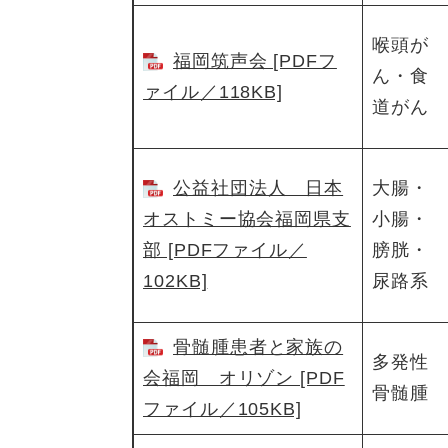
喉頭が
福岡筑声会 [PDFフ
ん・食
ァイル／118KB]
道がん
公益社団法人 日本
大腸・
オストミー協会福岡県支
小腸・
部 [PDFファイル／
膀胱・
102KB]
尿路系
骨髄腫患者と家族の
多発性
会福岡 オリゾン [PDF
骨髄腫
ファイル／105KB]