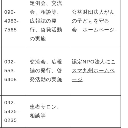
定例会、交流
090-
会、相談等、
公益財団法人がん
4983-
広報誌の発
の子どもを守る
7565
行、啓発活動
会 ホームページ
の実施
092-
交流会、広報
認定NPO法人にこ
553-
誌の発行、啓
スマ九州ホームペ
6408
発活動の実施
ージ
092-
患者サロン、
5925-
相談等
0235