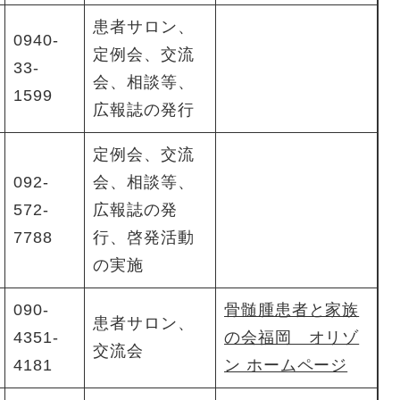
患者サロン、
0940-
定例会、交流
33-
会、相談等、
1599
広報誌の発行
定例会、交流
092-
会、相談等、
572-
広報誌の発
7788
行、啓発活動
の実施
090-
骨髄腫患者と家族
患者サロン、
4351-
の会福岡 オリゾ
交流会
4181
ン ホームページ