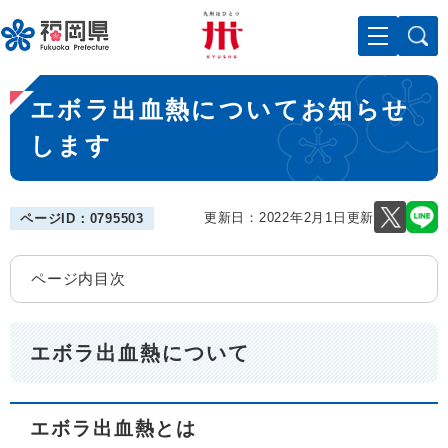
ペ
メニューを飛ばして本文へ
ー
ジ
の
本
先
エボラ出血熱についてお知らせ
文
頭
で
します
す
。
更新日：2022年2月1日更新
ページID：0795503
ページ内目次
エボラ出血熱について
エボラ出血熱とは