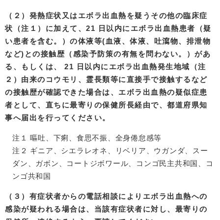
（２）発熱症状又はエボラ出血熱を疑うその他の臨床症
状（注１）に加えて、21 日以内にエボラ出血熱患者（疑
い患者を含む。）の体液等(血液、体液、吐瀉物、排泄物
など)との接触歴（感染予防策の有無を問わない。）があ
る、もしくは、 21 日以内にエボラ出血熱発生地域（注
２）由来のコウモリ、霊長類等に直接手で接触するなど
の接触歴が確認できた場合は、エボラ出血熱の疑似症患
者として、直ちに最寄りの保健所長経由で、都道府県知
事へ届出を行ってください。
注１ 嘔吐、下痢、食思不振、全身倦怠感等
注２ ギニア、シエラレオネ、リベリア、ウガンダ、スー
ダン、ガボン、コートジボワール、コンゴ民主共和国、コ
ンゴ共和国
（３）有症状者からの電話相談によりエボラ出血熱への
感染が疑われる場合は、当該有症状者に対し、最寄りの