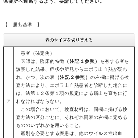
保健所へ連絡するよう、要請してください。
【 届出基準 】
表のサイズを切り替える
患者（確定例）
医師は、臨床的特徴
（注記１参照）
を有する者を
診察した結果、症状や所見からエボラ出血熱が疑わ
れ、かつ、次の表
（注記２参照）
の左欄に掲げる検
査方法により、エボラ出血熱患者と診断した場合に
は、法第１２条第１項の規定による届出を直ちに行
ア
わなければならない。
この場合において、検査材料は、同欄に掲げる検
査方法の区分ごとに、それぞれ同表の右欄に定める
もののいずれかを用いること。
鑑別を必要とする疾患は、他のウイルス性出血