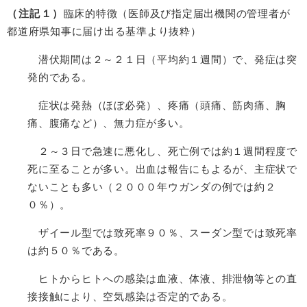
（注記１）
臨床的特徴（医師及び指定届出機関の管理者が
都道府県知事に届け出る基準より抜粋）
潜伏期間は２～２１日（平均約１週間）で、発症は突
発的である。
症状は発熱（ほぼ必発）、疼痛（頭痛、筋肉痛、胸
痛、腹痛など）、無力症が多い。
２～３日で急速に悪化し、死亡例では約１週間程度で
死に至ることが多い。出血は報告にもよるが、主症状で
ないことも多い（２０００年ウガンダの例では約２
０％）。
ザイール型では致死率９０％、スーダン型では致死率
は約５０％である。
ヒトからヒトへの感染は血液、体液、排泄物等との直
接接触により、空気感染は否定的である。