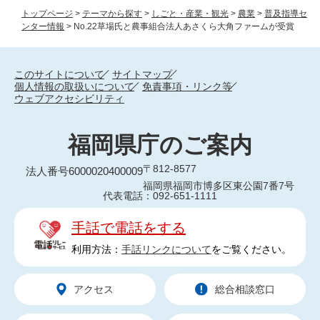
トップページ
>
テーマから探す
>
しごと・産業・観光
>
農業
>
普及指導セ
ンター情報
>
No.22草場氏と農事組合法人あさくら大角ファームが受賞
このサイトについて
サイトマップ
個人情報の取扱いについて
免責事項・リンク等
ウェブアクセシビリティ
福岡県庁のご案内
〒812-8577
法人番号6000020400009
福岡県福岡市博多区東公園7番7号
代表電話：092-651-1111
手話で電話をする
利用方法：
手話リンクについて
をご覧ください。
アクセス
総合相談窓口