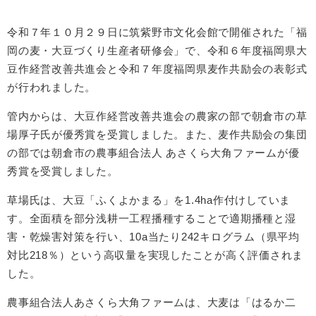
令和７年１０月２９日に筑紫野市文化会館で開催された「福
岡の麦・大豆づくり生産者研修会」で、令和６年度福岡県大
豆作経営改善共進会と令和７年度福岡県麦作共励会の表彰式
が行われました。
管内からは、大豆作経営改善共進会の農家の部で朝倉市の草
場厚子氏が優秀賞を受賞しました。また、麦作共励会の集団
の部では朝倉市の農事組合法人 あさくら大角ファームが優
秀賞を受賞しました。
草場氏は、大豆「ふくよかまる」を1.4ha作付けしていま
す。全面積を部分浅耕一工程播種することで適期播種と湿
害・乾燥害対策を行い、10a当たり242キログラム（県平均
対比218％）という高収量を実現したことが高く評価されま
した。
農事組合法人あさくら大角ファームは、大麦は「はるか二