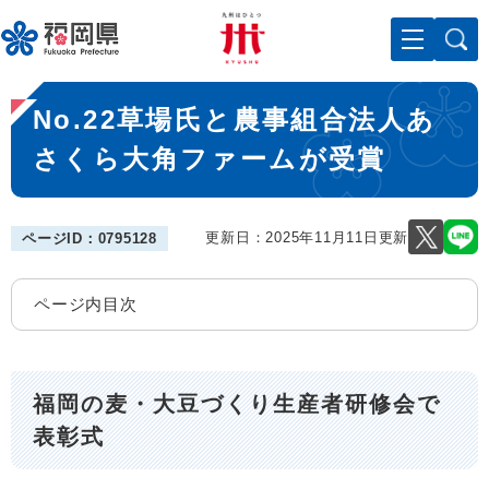
ペ
メニューを飛ばして本文へ
ー
ジ
の
本
先
No.22草場氏と農事組合法人あ
文
頭
で
さくら大角ファームが受賞
す
。
更新日：2025年11月11日更新
ページID：0795128
ページ内目次
福岡の麦・大豆づくり生産者研修会で
表彰式