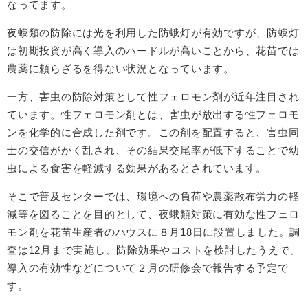
なってます。
夜蛾類の防除には光を利用した防蛾灯が有効ですが、防蛾灯
は初期投資が高く導入のハードルが高いことから、花苗では
農薬に頼らざるを得ない状況となっています。
一方、害虫の防除対策として性フェロモン剤が近年注目され
ています。性フェロモン剤とは、害虫が放出する性フェロモ
ンを化学的に合成した剤です。この剤を配置すると、害虫同
士の交信がかく乱され、その結果交尾率が低下することで幼
虫による食害を軽減する効果があるとされています。
そこで普及センターでは、環境への負荷や農薬散布労力の軽
減等を図ることを目的として、夜蛾類対策に有効な性フェロ
モン剤を花苗生産者のハウスに８月18日に設置しました。調
査は12月まで実施し、防除効果やコストを検討したうえで、
導入の有効性などについて２月の研修会で報告する予定で
す。