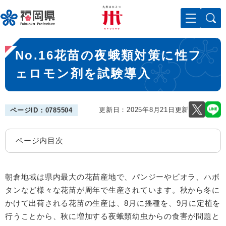
ペ
メニューを飛ばして本文へ
ー
ジ
の
本
先
No.16花苗の夜蛾類対策に性フ
文
頭
で
ェロモン剤を試験導入
す
。
更新日：2025年8月21日更新
ページID：0785504
ページ内目次
朝倉地域は県内最大の花苗産地で、パンジーやビオラ、ハボ
タンなど様々な花苗が周年で生産されています。秋から冬に
かけて出荷される花苗の生産は、8月に播種を、9月に定植を
行うことから、秋に増加する夜蛾類幼虫からの食害が問題と