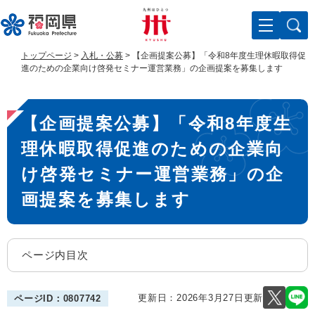
ペ
メ
ー
ニ
ジ
ュ
の
ー
トップページ
>
入札・公募
>
​【企画提案公募】「令和8年度生理休暇取得促
先
を
進のための企業向け啓発セミナー運営業務」の企画提案を募集します
頭
飛
で
ば
本
す
し
​【企画提案公募】「令和8年度生
。
て
文
本
理休暇取得促進のための企業向
文
へ
け啓発セミナー運営業務」の企
画提案を募集します
ページ内目次
更新日：2026年3月27日更新
ページID：0807742