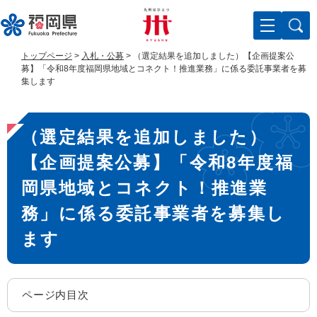
ペ
メ
ー
ニ
ジ
ュ
の
ー
トップページ
>
入札・公募
>
（選定結果を追加しました）【企画提案公
先
を
募】「令和8年度福岡県地域とコネクト！推進業務」に係る委託事業者を募
頭
飛
集します
で
ば
す
し
本
。
て
（選定結果を追加しました）
文
本
文
【企画提案公募】「令和8年度福
へ
岡県地域とコネクト！推進業
務」に係る委託事業者を募集し
ます
ページ内目次