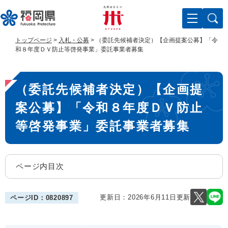
ペ
メ
ー
ニ
ジ
ュ
の
ー
トップページ
>
入札・公募
>
（委託先候補者決定）【企画提案公募】「令
先
を
和８年度ＤＶ防止等啓発事業」委託事業者募集
頭
飛
で
ば
本
す
し
（委託先候補者決定）【企画提
。
て
文
本
案公募】「令和８年度ＤＶ防止
文
へ
等啓発事業」委託事業者募集
ページ内目次
更新日：2026年6月11日更新
ページID：0820897