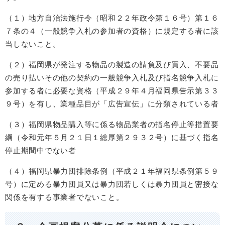
（１）地方自治法施行令（昭和２２年政令第１６号）第１６
７条の４（一般競争入札の参加者の資格）に規定する者に該
当しないこと。
（２）福岡県が発注する物品の製造の請負及び買入、不要品
の売り払いその他の契約の一般競争入札及び指名競争入札に
参加する者に必要な資格（平成２９年４月福岡県告示第３３
９号）を有し、業種品目が「広告宣伝」に分類されている者
（３）福岡県物品購入等に係る物品業者の指名停止等措置要
綱（令和元年５月２１日１総厚第２９３２号）に基づく指名
停止期間中でない者
（４）福岡県暴力団排除条例（平成２１年福岡県条例第５９
号）に定める暴力団員又は暴力団若しくは暴力団員と密接な
関係を有する事業者でないこと。