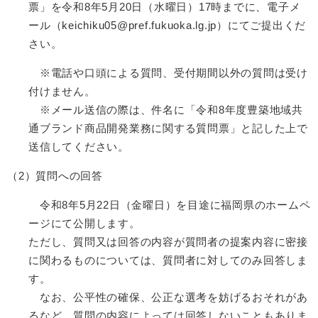
票」を令和8年5月20日（水曜日）17時までに、電子メ
ール（keichiku05@pref.fukuoka.lg.jp）にてご提出くだ
さい。
※電話や口頭による質問、受付期間以外の質問は受け
付けません。
​ ※メール送信の際は、件名に「令和8年度豊築地域共
通ブランド商品開発業務に関する質問票」と記した上で
送信してください。
（2）質問への回答
令和8年5月22日（金曜日）を目途に福岡県のホームペ
ージにて公開します。
ただし、質問又は回答の内容が質問者の提案内容に密接
に関わるものについては、質問者に対してのみ回答しま
す。
なお、公平性の確保、公正な選考を妨げるおそれがあ
るなど、質問の内容によっては回答しないこともありま