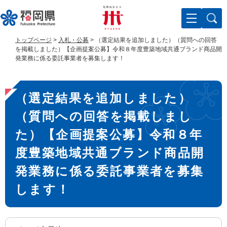
ペ
メ
ー
ニ
ジ
ュ
の
ー
トップページ
>
入札・公募
>
（選定結果を追加しました）（質問への回答
先
を
を掲載しました）【企画提案公募】令和８年度豊築地域共通ブランド商品開
頭
飛
発業務に係る委託事業者を募集します！
で
ば
す
し
本
。
て
（選定結果を追加しました）
文
本
文
（質問への回答を掲載しまし
へ
た）【企画提案公募】令和８年
度豊築地域共通ブランド商品開
発業務に係る委託事業者を募集
します！