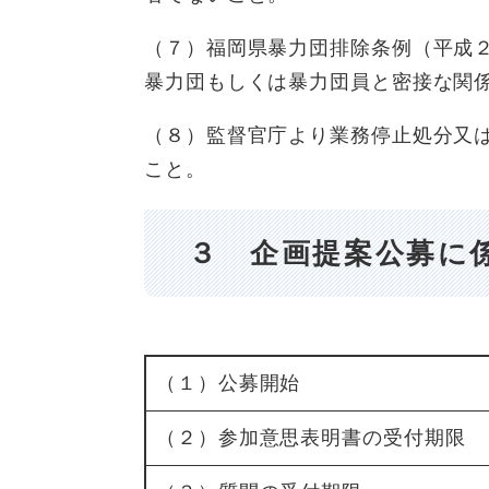
（７）福岡県暴力団排除条例（平成
暴力団もしくは暴力団員と密接な関
（８）監督官庁より業務停止処分又
こと。
３ 企画提案公募に
（１）公募開始
（２）参加意思表明書の受付期限