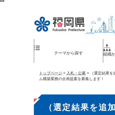
ペ
メ
検
ー
ニ
索
ジ
ュ
エ
の
ー
リ
先
を
ア
頭
飛
へ
で
ば
す
し
。
て
テーマから探す
組織
本
文
へ
トップページ
>
入札・公募
>
（選定結果を
ム構築業務の企画提案を募集します！
本
（選定結果を追
文