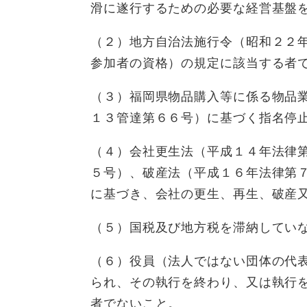
滑に遂行するための必要な経営基盤
（２）地方自治法施行令（昭和２２
参加者の資格）の規定に該当する者
（３）福岡県物品購入等に係る物品
１３管達第６６号）に基づく指名停
（４）会社更生法（平成１４年法律
５号）、破産法（平成１６年法律第７
に基づき、会社の更生、再生、破産
（５）国税及び地方税を滞納してい
（６）役員（法人ではない団体の代
られ、その執行を終わり、又は執行
者でないこと。