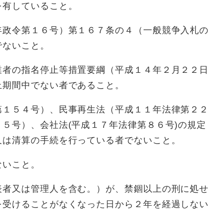
を有していること。
年政令第１６号）第１６７条の４（一般競争入札の
でないこと。
業者の指名停止等措置要綱（平成１４年２月２２日
止期間中でない者であること。
第１５４号）、民事再生法（平成１１年法律第２２
５号）、会社法(平成１７年法律第８６号)の規定
又は清算の手続を行っている者でないこと。
ないこと。
表者又は管理人を含む。）が、禁錮以上の刑に処せ
を受けることがなくなった日から２年を経過しない