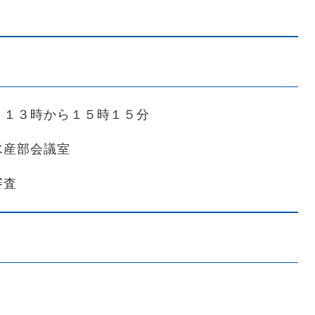
１３時から１５時１５分
水産部会議室
審査