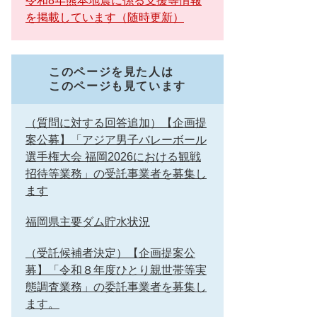
令和8年熊本地震に係る支援等情報
を掲載しています（随時更新）
このページを見た人は
このページも見ています
（質問に対する回答追加）【企画提
案公募】「アジア男子バレーボール
選手権大会 福岡2026における観戦
招待等業務」の受託事業者を募集し
ます
福岡県主要ダム貯水状況
（受託候補者決定）【企画提案公
募】「令和８年度ひとり親世帯等実
態調査業務」の委託事業者を募集し
ます。