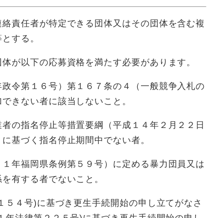
絡責任者が特定できる団体又はその団体を含む複
等とする。
体が以下の応募資格を満たす必要があります。
年政令第１６号）第１６７条の４（一般競争入札の
加できない者に該当しないこと。
業者の指名停止等措置要綱（平成１４年２月２２日
）に基づく指名停止期間中でない者。
２１年福岡県条例第５９号）に定める暴力団員又は
係を有する者でないこと。
１５４号)に基づき更生手続開始の申し立てがなさ