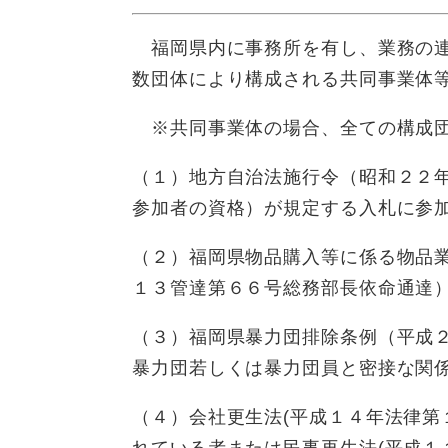
福岡県内に事務所を有し、業務の連
数団体により構成される共同事業体
※共同事業体の場合、全ての構成団
（１）地方自治法施行令（昭和２２
参加者の資格）が規定する入札に参
（２）福岡県物品購入等に係る物品
１３管達第６６号総務部長依命通達
（３）福岡県暴力団排除条例（平成
暴力団若しくは暴力団員と密接な関
（４）会社更生法(平成１４年法律第