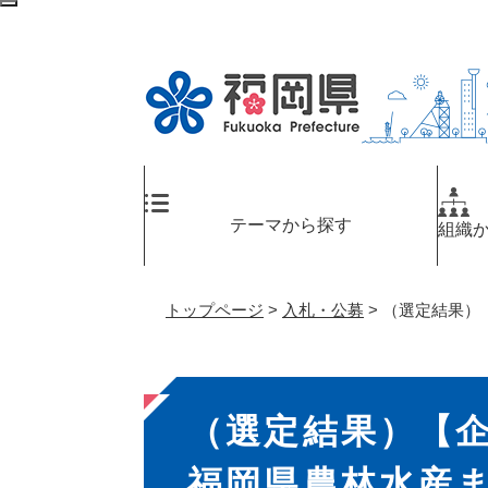
ペ
メ
検
ー
ニ
索
ジ
ュ
エ
の
ー
リ
先
を
ア
頭
飛
へ
で
ば
す
し
。
て
テーマから探す
組織
本
文
へ
トップページ
>
入札・公募
>
（選定結果）
本
（選定結果）【
文
福岡県農林水産