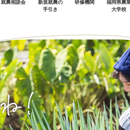
就農相談会
新規就農の
研修機関
福岡県農
手引き
大学校