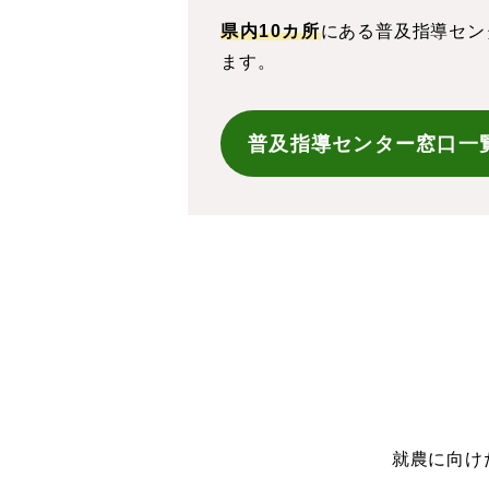
県内10カ所
にある普及指導セン
ます。
普及指導センター窓口一
就農に向け