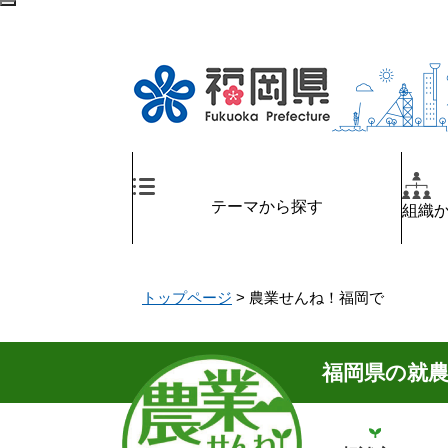
ペ
メ
検
ー
ニ
索
ジ
ュ
エ
の
ー
リ
先
を
ア
頭
飛
へ
で
ば
す
し
。
て
テーマから探す
組織
本
文
へ
トップページ
>
農業せんね！福岡で
福岡県の就