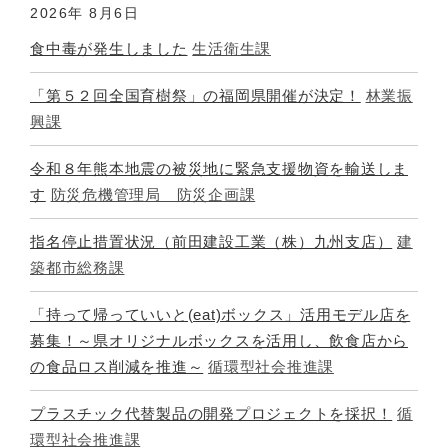
2026年
8月6日
食中毒が発生しました
生活衛生課
「第５２回全国育樹祭」の福岡県開催が決定！
林業振
興課
令和８年熊本地震の被災地に緊急支援物資を輸送しま
す
防災危機管理局 防災企画課
指名停止措置状況（前田建設工業（株）九州支店）
建
築都市総務課
「持って帰っていいと(eat)ボックス」活用モデル店を
募集！～県オリジナルボックスを活用し、飲食店から
の食品ロス削減を推進～
循環型社会推進課
プラスチック代替製品の開発プロジェクトを採択！
循
環型社会推進課