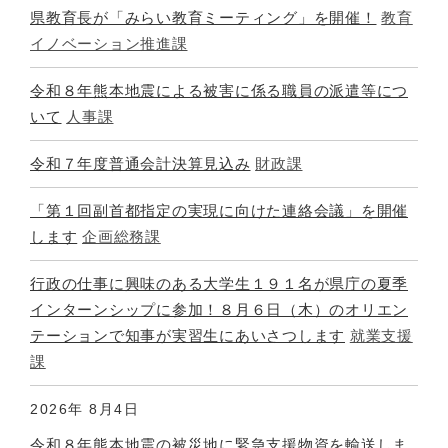
県教育長が「みらい教育ミーティング」を開催！
教育
イノベーション推進課
令和８年熊本地震による被害に係る職員の派遣等につ
いて
人事課
令和７年度普通会計決算見込み
財政課
「第１回副首都指定の実現に向けた連絡会議」を開催
します
企画総務課
行政の仕事に興味のある大学生１９１名が県庁の夏季
インターンシップに参加！８月６日（木）のオリエン
テーションで知事が実習生にあいさつします
就業支援
課
2026年
8月4日
令和８年熊本地震の被災地に緊急支援物資を輸送しま