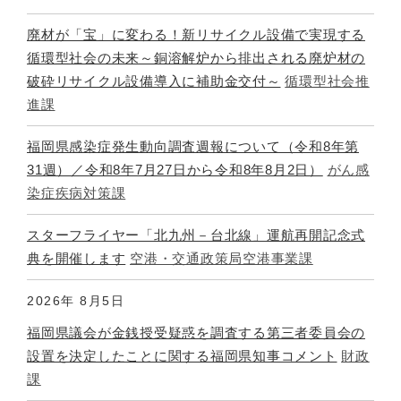
廃材が「宝」に変わる！新リサイクル設備で実現する
循環型社会の未来～銅溶解炉から排出される廃炉材の
破砕リサイクル設備導入に補助金交付～
循環型社会推
進課
福岡県感染症発生動向調査週報について（令和8年第
31週）／令和8年7月27日から令和8年8月2日）
がん感
染症疾病対策課
スターフライヤー「北九州－台北線」運航再開記念式
典を開催します
空港・交通政策局空港事業課
2026年
8月5日
福岡県議会が金銭授受疑惑を調査する第三者委員会の
設置を決定したことに関する福岡県知事コメント
財政
課