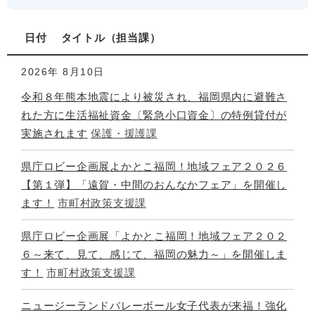
日付
タイトル
担当課
2026年
8月10日
令和８年熊本地震により被災され、福岡県内に避難さ
れた方に生活福祉資金〔緊急小口資金〕の特例貸付が
実施されます
保護・援護課
県庁ロビー企画展よかとこ福岡！地域フェア２０２６
【第１弾】「遠賀・中間のおんなかフェア」を開催し
ます！
市町村政策支援課
県庁ロビー企画展「よかとこ福岡！地域フェア２０２
６～来て、見て、感じて、福岡の魅力～」を開催しま
す！
市町村政策支援課
ニュージーランドバレーボール女子代表が来福！強化