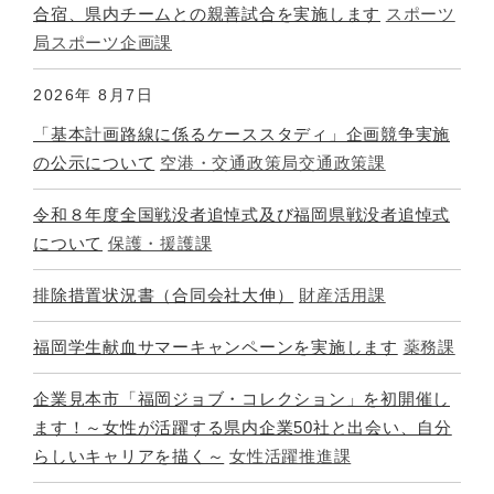
合宿、県内チームとの親善試合を実施します
スポーツ
局スポーツ企画課
2026年
8月7日
「基本計画路線に係るケーススタディ」企画競争実施
の公示について
空港・交通政策局交通政策課
令和８年度全国戦没者追悼式及び福岡県戦没者追悼式
について
保護・援護課
排除措置状況書（合同会社大伸）
財産活用課
福岡学生献血サマーキャンペーンを実施します
薬務課
企業見本市「福岡ジョブ・コレクション」を初開催し
ます！～女性が活躍する県内企業50社と出会い、自分
らしいキャリアを描く～
女性活躍推進課