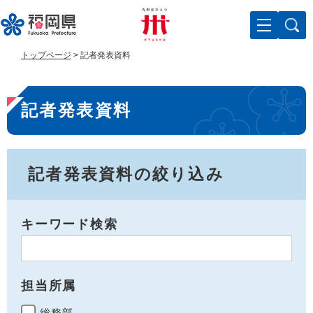
ペ
メ
ー
ニ
ジ
ュ
の
ー
トップページ
>
記者発表資料
先
を
頭
飛
本
で
ば
記者発表資料
す
し
文
。
て
本
文
へ
記者発表資料の絞り込み
キーワード検索
担当所属
総務部