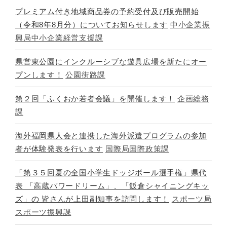
プレミアム付き地域商品券の予約受付及び販売開始
（令和8年8月分）についてお知らせします
中小企業振
興局中小企業経営支援課
県営東公園にインクルーシブな遊具広場を新たにオー
プンします！
公園街路課
第２回「ふくおか若者会議」を開催します！
企画総務
課
海外福岡県人会と連携した海外派遣プログラムの参加
者が体験発表を行います
国際局国際政策課
「第３５回夏の全国小学生ドッジボール選手権」県代
表 「高蔵パワードリーム」、「飯倉シャイニングキッ
ズ」の 皆さんが上田副知事を訪問します！
スポーツ局
スポーツ振興課