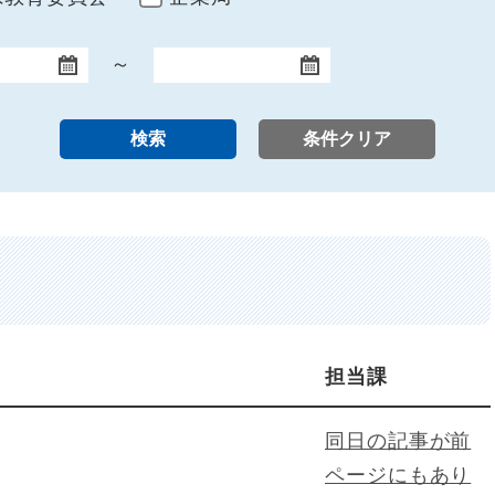
～
終了日
担当課
同日の記事が前
ページにもあり