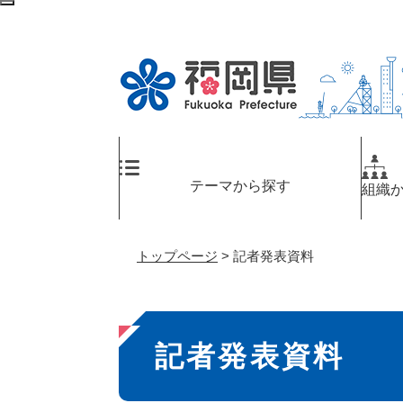
ペ
メ
検
ー
ニ
索
ジ
ュ
エ
の
ー
リ
先
を
ア
頭
飛
へ
で
ば
す
し
。
て
テーマから探す
組織
本
文
へ
トップページ
>
記者発表資料
本
記者発表資料
文