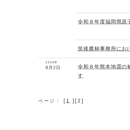
令和８年度福岡県原
筑後農林事務所にお
2026年
令和８年熊本地震の
8月2日
す
[
1
][2]
ページ：