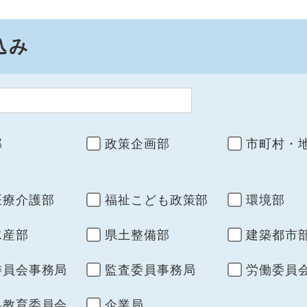
込み
部
政策企画部
市町村・
医療介護部
福祉こども政策部
環境部
水産部
県土整備部
建築都市
委員会事務局
監査委員事務局
労働委員
県教育委員会
企業局