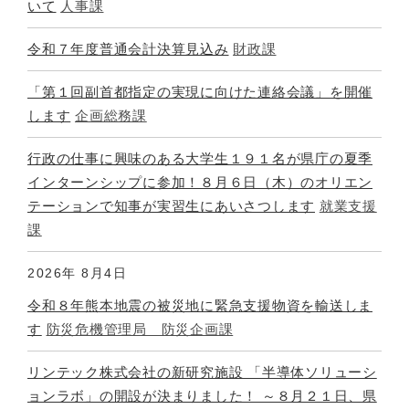
いて
人事課
令和７年度普通会計決算見込み
財政課
「第１回副首都指定の実現に向けた連絡会議」を開催
します
企画総務課
行政の仕事に興味のある大学生１９１名が県庁の夏季
インターンシップに参加！８月６日（木）のオリエン
テーションで知事が実習生にあいさつします
就業支援
課
2026年
8月4日
令和８年熊本地震の被災地に緊急支援物資を輸送しま
す
防災危機管理局 防災企画課
リンテック株式会社の新研究施設 「半導体ソリューシ
ョンラボ」の開設が決まりました！ ～８月２１日、県