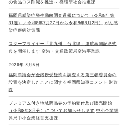
の食品ロス削減を推進～
循環型社会推進課
福岡県感染症発生動向調査週報について（令和8年第
31週）／令和8年7月27日から令和8年8月2日）
がん感
染症疾病対策課
スターフライヤー「北九州－台北線」運航再開記念式
典を開催します
空港・交通政策局空港事業課
2026年
8月5日
福岡県議会が金銭授受疑惑を調査する第三者委員会の
設置を決定したことに関する福岡県知事コメント
財政
課
プレミアム付き地域商品券の予約受付及び販売開始
（令和8年8月分）についてお知らせします
中小企業振
興局中小企業経営支援課