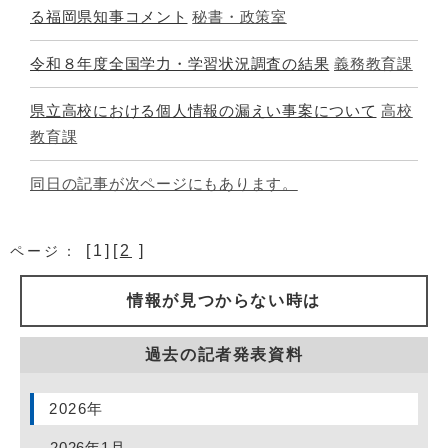
る福岡県知事コメント
秘書・政策室
令和８年度全国学力・学習状況調査の結果
義務教育課
県立高校における個人情報の漏えい事案について
高校
教育課
同日の記事が次ページにもあります。
[1][
2
]
ページ：
情報が見つからない時は
過去の記者発表資料
2026年
2026年1月