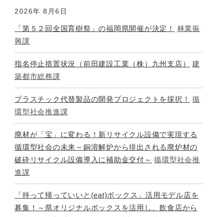
2026年
8月6日
「第５２回全国育樹祭」の福岡県開催が決定！
林業振
興課
指名停止措置状況（前田建設工業（株）九州支店）
建
築都市総務課
プラスチック代替製品の開発プロジェクトを採択！
循
環型社会推進課
廃材が「宝」に変わる！新リサイクル設備で実現する
循環型社会の未来～銅溶解炉から排出される廃炉材の
破砕リサイクル設備導入に補助金交付～
循環型社会推
進課
「持って帰っていいと(eat)ボックス」活用モデル店を
募集！～県オリジナルボックスを活用し、飲食店から