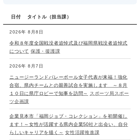
日付
タイトル
担当課
2026年
8月8日
令和８年度全国戦没者追悼式及び福岡県戦没者追悼式
について
保護・援護課
2026年
8月7日
ニュージーランドバレーボール女子代表が来福！強化
合宿、県内チームとの親善試合を実施します ～８月
１０日に県庁ロビーで知事を訪問～
スポーツ局スポー
ツ企画課
企業見本市「福岡ジョブ・コレクション」を初開催し
ます！～女性が活躍する県内企業50社と出会い、自分
らしいキャリアを描く～
女性活躍推進課