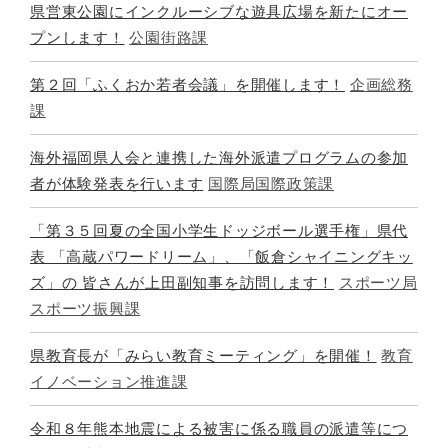
県営東公園にインクルーシブな遊具広場を新たにオー
プンします！
公園街路課
第２回「ふくおか若者会議」を開催します！
企画総務
課
海外福岡県人会と連携した海外派遣プログラムの参加
者が体験発表を行います
国際局国際政策課
「第３５回夏の全国小学生ドッジボール選手権」県代
表 「高蔵パワードリーム」、「飯倉シャイニングキッ
ズ」の 皆さんが上田副知事を訪問します！
スポーツ局
スポーツ振興課
県教育長が「みらい教育ミーティング」を開催！
教育
イノベーション推進課
令和８年熊本地震による被害に係る職員の派遣等につ