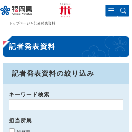
ペ
メ
ー
ニ
ジ
ュ
の
ー
トップページ
>
記者発表資料
先
を
頭
飛
本
で
ば
記者発表資料
す
し
文
。
て
本
文
へ
記者発表資料の絞り込み
キーワード検索
担当所属
総務部