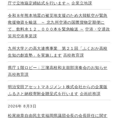
庁で立地協定締結式を行います～
企業立地課
令和８年熊本地震の被災地支援のため大韓航空が緊急
救援物資を輸送 ～ 北九州空港の国際貨物定期便に
て、飲料水１２，０００本を緊急輸送 ～
空港・交通政
策局空港事業課
九州大学との高大連携事業 第２１回「ふくおか高校
生知の創造塾」を実施します
高校教育課
県庁１階ロビー：三潴高校和太鼓部演奏会のお知らせ
高校教育課
明治安田アセットマネジメント株式会社からの企業版
ふるさと納税寄附金贈呈式を行います
企画総務課
2026年
8月3日
松尾統章自由民主党福岡県議団会長の会長辞任に関す